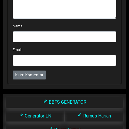
Nama
Email
Kirim Komentar
BBFS GENERATOR
Generator LN
Rumus Harian