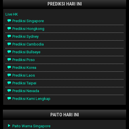
PREDIKSI HARI INI
Live HK
Prediksi Singapore
Prediksi Hongkong
Prediksi Sydney
Prediksi Cambodia
Prediksi Bullseye
Prediksi Pcso
Prediksi Korea
Prediksi Laos
Prediksi Taipei
Prediksi Nevada
Prediksi Kami Lengkap
PAITO HARI INI
Paito Warna Singapore