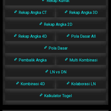
Rekap Kumat
Rekap Angka CT
Rekap Angka 3D
Rekap Angka 2D
Rekap Angka 4D
Pola Dasar All
Pola Dasar
Pembalik Angka
Multi Kombinasi
LN vs DN
Kombinasi 4D
Kolaborasi LN
Kalkulator Togel