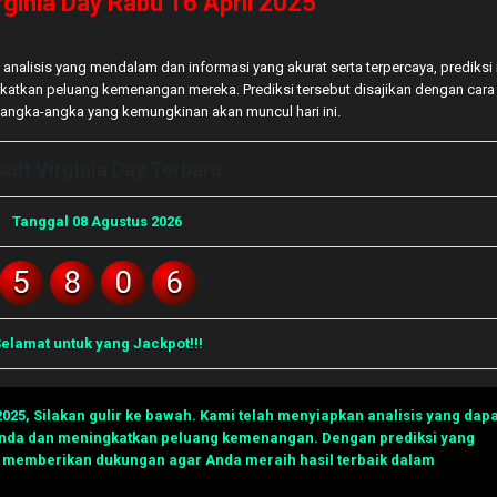
rginia Day Rabu 16 April 2025
nalisis yang mendalam dan informasi yang akurat serta terpercaya, prediksi 
katkan peluang kemenangan mereka. Prediksi tersebut disajikan dengan cara
angka-angka yang kemungkinan akan muncul hari ini.
sult Virginia Day Terbaru
Tanggal 08 Agustus 2026
5
8
0
6
elamat untuk yang Jackpot!!!
2025
,
Silakan gulir ke bawah. Kami telah menyiapkan analisis yang dapa
da dan meningkatkan peluang kemenangan. Dengan prediksi yang
t memberikan dukungan agar Anda meraih hasil terbaik dalam