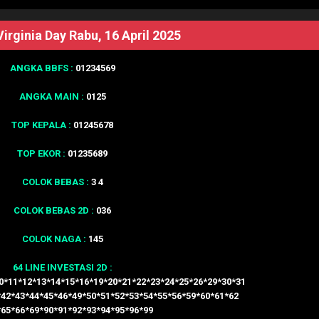
Virginia Day Rabu, 16 April 2025
ANGKA BBFS :
01234569
ANGKA MAIN :
0125
TOP KEPALA :
01245678
TOP EKOR :
01235689
COLOK BEBAS :
3 4
COLOK BEBAS 2D :
036
COLOK NAGA :
145
64 LINE INVESTASI 2D :
0*11*12*13*14*15*16*19*20*21*22*23*24*25*26*29*30*31
*42*43*44*45*46*49*50*51*52*53*54*55*56*59*60*61*62
*65*66*69*90*91*92*93*94*95*96*99