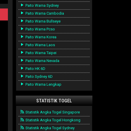
Paito Warna Sydney
Paito Warna Cambodia
Paito Warna Bullseye
Paito Warna Pcso
Paito Warna Korea
Paito Warna Laos
Paito Warna Taipei
Paito Warna Nevada
Paito HK 6D
Paito Sydney 6D
Paito Warna Lengkap
STATISTIK TOGEL
Statistik Angka Togel Singapore
Statistik Angka Togel Hongkong
Statistik Angka Togel Sydney