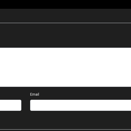
Email