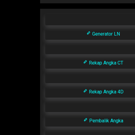
Generator LN
Rekap Angka CT
Rekap Angka 4D
Pembalik Angka