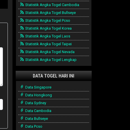
Statistik Angka Togel Cambodia
Statistik Angka Togel Bullseye
Statistik Angka Togel Pcso
Statistik Angka Togel Korea
Statistik Angka Togel Laos
Statistik Angka Togel Taipei
Statistik Angka Togel Nevada
Statistik Angka Togel Lengkap
DATA TOGEL HARI INI
Data Singapore
Data Hongkong
Data Sydney
Data Cambodia
Data Bullseye
Data Pcso