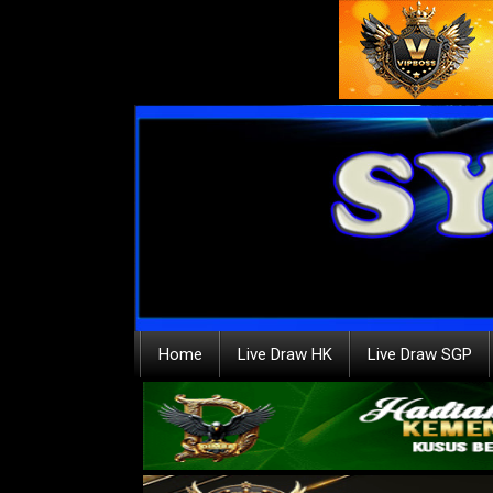
Home
Live Draw HK
Live Draw SGP