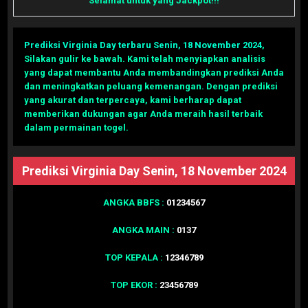
Selamat untuk yang Jackpot!!!
Prediksi Virginia Day terbaru Senin, 18 November 2024
,
Silakan gulir ke bawah. Kami telah menyiapkan analisis
yang dapat membantu Anda membandingkan prediksi Anda
dan meningkatkan peluang kemenangan. Dengan prediksi
yang akurat dan terpercaya, kami berharap dapat
memberikan dukungan agar Anda meraih hasil terbaik
dalam permainan togel.
Prediksi Virginia Day Senin, 18 November 2024
ANGKA BBFS :
01234567
ANGKA MAIN :
0137
TOP KEPALA :
12346789
TOP EKOR :
23456789