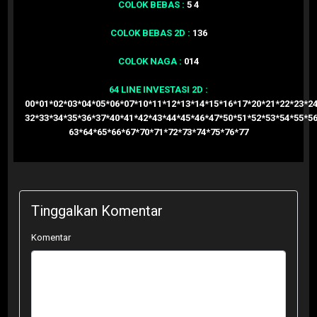
COLOK BEBAS :
5 4
COLOK BEBAS 2D :
136
COLOK NAGA :
014
64 LINE INVESTASI 2D :
00*01*02*03*04*05*06*07*10*11*12*13*14*15*16*17*20*21*22*23*2
32*33*34*35*36*37*40*41*42*43*44*45*46*47*50*51*52*53*54*55*5
63*64*65*66*67*70*71*72*73*74*75*76*77
Tinggalkan Komentar
Komentar