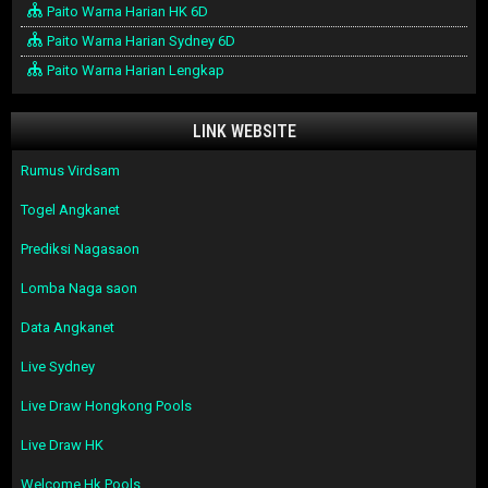
Paito Warna Harian HK 6D
Paito Warna Harian Sydney 6D
Paito Warna Harian Lengkap
LINK WEBSITE
Rumus Virdsam
Togel Angkanet
Prediksi Nagasaon
Lomba Naga saon
Data Angkanet
Live Sydney
Live Draw Hongkong Pools
Live Draw HK
Welcome Hk Pools