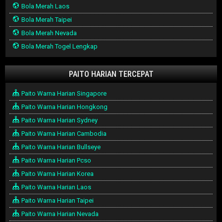
Bola Merah Laos
Bola Merah Taipei
Bola Merah Nevada
Bola Merah Togel Lengkap
PAITO HARIAN TERCEPAT
Paito Warna Harian Singapore
Paito Warna Harian Hongkong
Paito Warna Harian Sydney
Paito Warna Harian Cambodia
Paito Warna Harian Bullseye
Paito Warna Harian Pcso
Paito Warna Harian Korea
Paito Warna Harian Laos
Paito Warna Harian Taipei
Paito Warna Harian Nevada