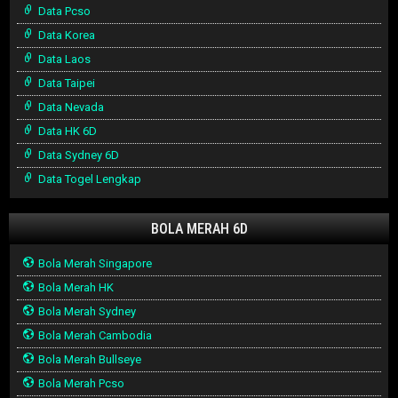
Data Pcso
Data Korea
Data Laos
Data Taipei
Data Nevada
Data HK 6D
Data Sydney 6D
Data Togel Lengkap
BOLA MERAH 6D
Bola Merah Singapore
Bola Merah HK
Bola Merah Sydney
Bola Merah Cambodia
Bola Merah Bullseye
Bola Merah Pcso