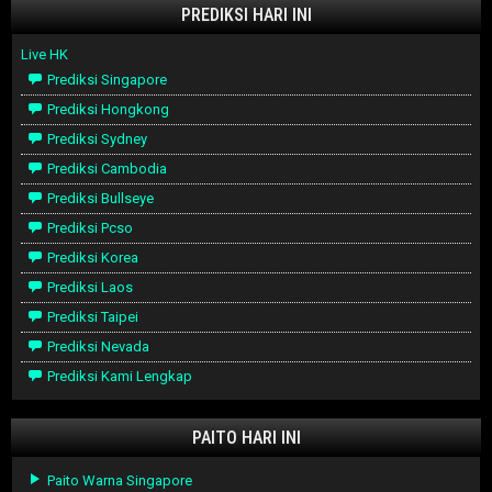
PREDIKSI HARI INI
Live HK
Prediksi Singapore
Prediksi Hongkong
Prediksi Sydney
Prediksi Cambodia
Prediksi Bullseye
Prediksi Pcso
Prediksi Korea
Prediksi Laos
Prediksi Taipei
Prediksi Nevada
Prediksi Kami Lengkap
PAITO HARI INI
Paito Warna Singapore