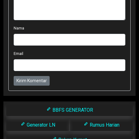
Nama
Email
Kirim Komentar
BBFS GENERATOR
Generator LN
Rumus Harian