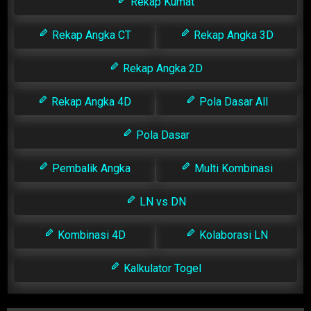
Rekap Kumat
Rekap Angka CT
Rekap Angka 3D
Rekap Angka 2D
Rekap Angka 4D
Pola Dasar All
Pola Dasar
Pembalik Angka
Multi Kombinasi
LN vs DN
Kombinasi 4D
Kolaborasi LN
Kalkulator Togel