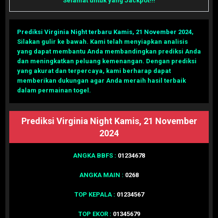
Selamat untuk yang Jackpot!!!
Prediksi Virginia Night terbaru Kamis, 21 November 2024
,
Silakan gulir ke bawah. Kami telah menyiapkan analisis
yang dapat membantu Anda membandingkan prediksi Anda
dan meningkatkan peluang kemenangan. Dengan prediksi
yang akurat dan terpercaya, kami berharap dapat
memberikan dukungan agar Anda meraih hasil terbaik
dalam permainan togel.
Prediksi Virginia Night Kamis, 21 November
2024
ANGKA BBFS :
01234678
ANGKA MAIN :
0268
TOP KEPALA :
01234567
TOP EKOR :
01345679