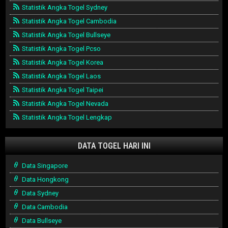
Statistik Angka Togel Sydney
Statistik Angka Togel Cambodia
Statistik Angka Togel Bullseye
Statistik Angka Togel Pcso
Statistik Angka Togel Korea
Statistik Angka Togel Laos
Statistik Angka Togel Taipei
Statistik Angka Togel Nevada
Statistik Angka Togel Lengkap
DATA TOGEL HARI INI
Data Singapore
Data Hongkong
Data Sydney
Data Cambodia
Data Bullseye