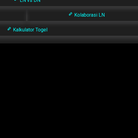
LN vs DN
Kolaborasi LN
Kalkulator Togel