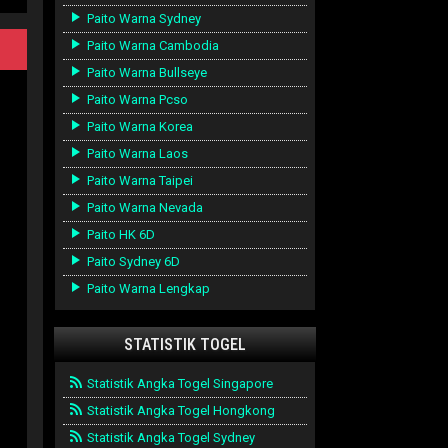
Paito Warna Sydney
Paito Warna Cambodia
Paito Warna Bullseye
Paito Warna Pcso
Paito Warna Korea
Paito Warna Laos
Paito Warna Taipei
Paito Warna Nevada
Paito HK 6D
Paito Sydney 6D
Paito Warna Lengkap
STATISTIK TOGEL
Statistik Angka Togel Singapore
Statistik Angka Togel Hongkong
Statistik Angka Togel Sydney