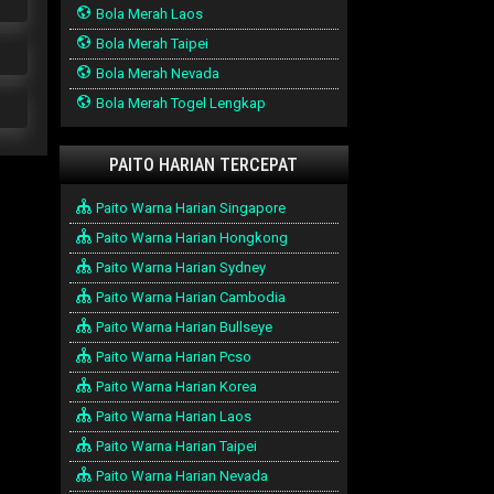
Bola Merah Laos
Bola Merah Taipei
Bola Merah Nevada
Bola Merah Togel Lengkap
PAITO HARIAN TERCEPAT
Paito Warna Harian Singapore
Paito Warna Harian Hongkong
Paito Warna Harian Sydney
Paito Warna Harian Cambodia
Paito Warna Harian Bullseye
Paito Warna Harian Pcso
Paito Warna Harian Korea
Paito Warna Harian Laos
Paito Warna Harian Taipei
Paito Warna Harian Nevada