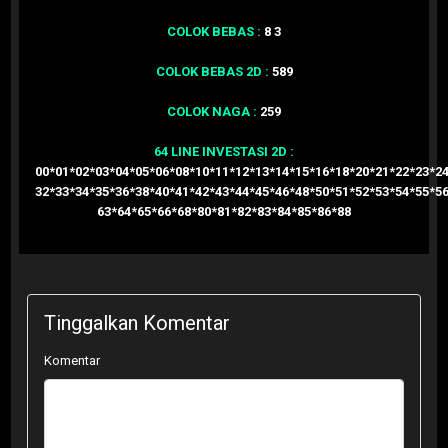
COLOK BEBAS :
8 3
COLOK BEBAS 2D :
589
COLOK NAGA :
259
64 LINE INVESTASI 2D :
00*01*02*03*04*05*06*08*10*11*12*13*14*15*16*18*20*21*22*23*2
32*33*34*35*36*38*40*41*42*43*44*45*46*48*50*51*52*53*54*55*5
63*64*65*66*68*80*81*82*83*84*85*86*88
Tinggalkan Komentar
Komentar