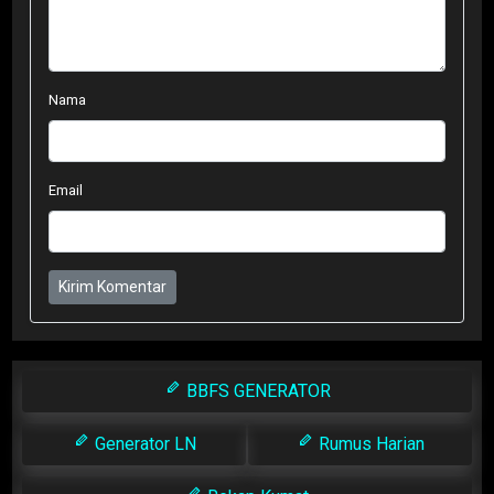
Nama
Email
Kirim Komentar
BBFS GENERATOR
Generator LN
Rumus Harian