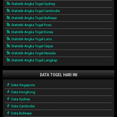
Statistik Angka Togel Sydney
Statistik Angka Togel Cambodia
Statistik Angka Togel Bullseye
Statistik Angka Togel Pcso
Statistik Angka Togel Korea
Statistik Angka Togel Laos
Statistik Angka Togel Taipei
Statistik Angka Togel Nevada
Statistik Angka Togel Lengkap
DATA TOGEL HARI INI
Data Singapore
Data Hongkong
Data Sydney
Data Cambodia
Data Bullseye