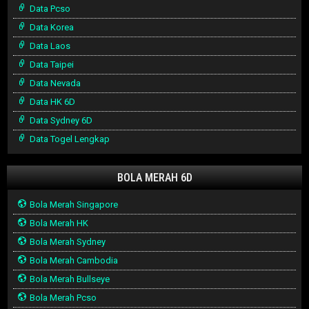
Data Pcso
Data Korea
Data Laos
Data Taipei
Data Nevada
Data HK 6D
Data Sydney 6D
Data Togel Lengkap
BOLA MERAH 6D
Bola Merah Singapore
Bola Merah HK
Bola Merah Sydney
Bola Merah Cambodia
Bola Merah Bullseye
Bola Merah Pcso