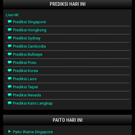
PREDIKSI HARI INI
Live HK
Prediksi Singapore
Prediksi Hongkong
Prediksi Sydney
Prediksi Cambodia
Prediksi Bullseye
Prediksi Pcso
Prediksi Korea
Prediksi Laos
Prediksi Taipei
Prediksi Nevada
Prediksi Kami Lengkap
PAITO HARI INI
Paito Warna Singapore