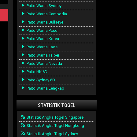
Paito Warna Sydney
Paito Warna Cambodia
Paito Warna Bullseye
Paito Warna Pcso
Paito Warna Korea
Paito Warna Laos
Paito Warna Taipei
Paito Warna Nevada
Paito HK 6D
Paito Sydney 6D
Paito Warna Lengkap
STATISTIK TOGEL
Statistik Angka Togel Singapore
Statistik Angka Togel Hongkong
Statistik Angka Togel Sydney