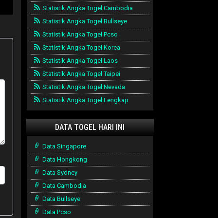
Statistik Angka Togel Cambodia
Statistik Angka Togel Bullseye
Statistik Angka Togel Pcso
Statistik Angka Togel Korea
Statistik Angka Togel Laos
Statistik Angka Togel Taipei
Statistik Angka Togel Nevada
Statistik Angka Togel Lengkap
DATA TOGEL HARI INI
Data Singapore
Data Hongkong
Data Sydney
Data Cambodia
Data Bullseye
Data Pcso