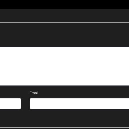
Email