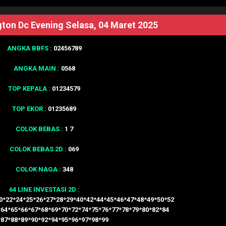
gton Dc Evening Selasa, 04 Maret 2025
ANGKA BBFS :
02456789
ANGKA MAIN :
0568
TOP KEPALA :
01234579
TOP EKOR :
01235689
COLOK BEBAS :
1 7
COLOK BEBAS 2D :
069
COLOK NAGA :
348
64 LINE INVESTASI 2D :
0*22*24*25*26*27*28*29*40*42*44*45*46*47*48*49*50*52
*64*65*66*67*68*69*70*72*74*75*76*77*78*79*80*82*84
*87*88*89*90*92*94*95*96*97*98*99