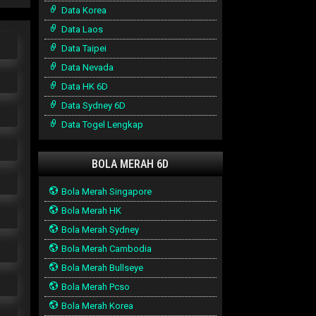
Data Korea
Data Laos
Data Taipei
Data Nevada
Data HK 6D
Data Sydney 6D
Data Togel Lengkap
BOLA MERAH 6D
Bola Merah Singapore
Bola Merah HK
Bola Merah Sydney
Bola Merah Cambodia
Bola Merah Bullseye
Bola Merah Pcso
Bola Merah Korea