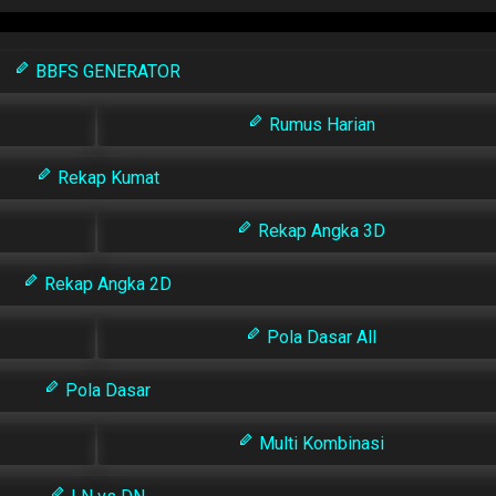
BBFS GENERATOR
Rumus Harian
Rekap Kumat
Rekap Angka 3D
Rekap Angka 2D
Pola Dasar All
Pola Dasar
Multi Kombinasi