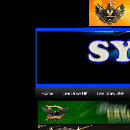
Home
Live Draw HK
Live Draw SGP