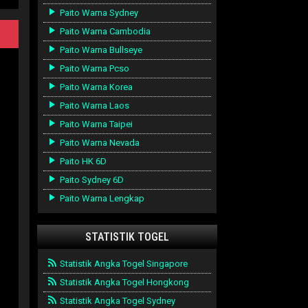
Paito Warna Sydney
Paito Warna Cambodia
Paito Warna Bullseye
Paito Warna Pcso
Paito Warna Korea
Paito Warna Laos
Paito Warna Taipei
Paito Warna Nevada
Paito HK 6D
Paito Sydney 6D
Paito Warna Lengkap
STATISTIK TOGEL
Statistik Angka Togel Singapore
Statistik Angka Togel Hongkong
Statistik Angka Togel Sydney