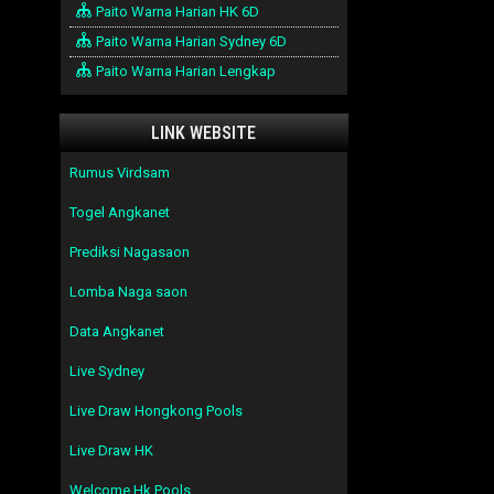
Paito Warna Harian HK 6D
Paito Warna Harian Sydney 6D
Paito Warna Harian Lengkap
LINK WEBSITE
Rumus Virdsam
Togel Angkanet
Prediksi Nagasaon
Lomba Naga saon
Data Angkanet
Live Sydney
Live Draw Hongkong Pools
Live Draw HK
Welcome Hk Pools