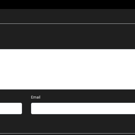
Email