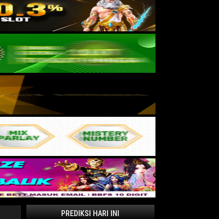
PREDIKSI HARI INI