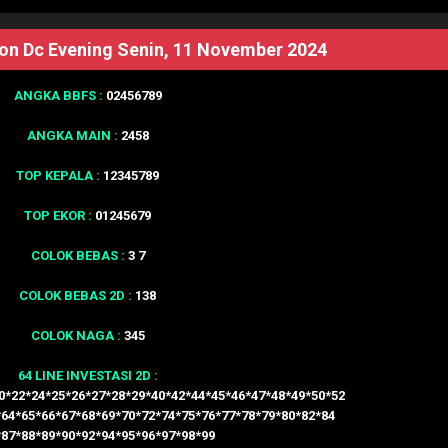
on Dc Evening Senin, 11 November 2024
ANGKA BBFS :
02456789
ANGKA MAIN :
2458
TOP KEPALA :
12345789
TOP EKOR :
01245679
COLOK BEBAS :
3 7
COLOK BEBAS 2D :
138
COLOK NAGA :
345
64 LINE INVESTASI 2D :
0*22*24*25*26*27*28*29*40*42*44*45*46*47*48*49*50*52
*64*65*66*67*68*69*70*72*74*75*76*77*78*79*80*82*84
*87*88*89*90*92*94*95*96*97*98*99