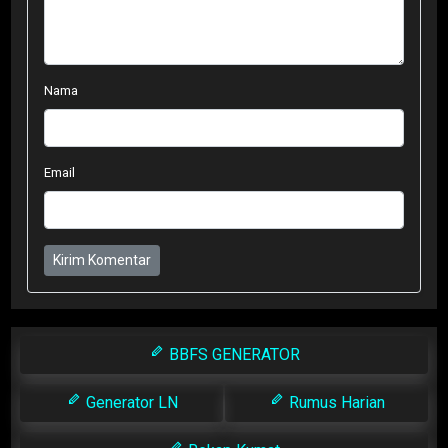
Nama
Email
Kirim Komentar
BBFS GENERATOR
Generator LN
Rumus Harian