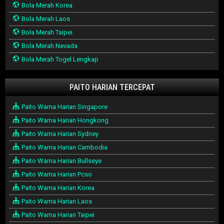
Bola Merah Korea
Bola Merah Laos
Bola Merah Taipei
Bola Merah Nevada
Bola Merah Togel Lengkap
PAITO HARIAN TERCEPAT
Paito Warna Harian Singapore
Paito Warna Harian Hongkong
Paito Warna Harian Sydney
Paito Warna Harian Cambodia
Paito Warna Harian Bullseye
Paito Warna Harian Pcso
Paito Warna Harian Korea
Paito Warna Harian Laos
Paito Warna Harian Taipei