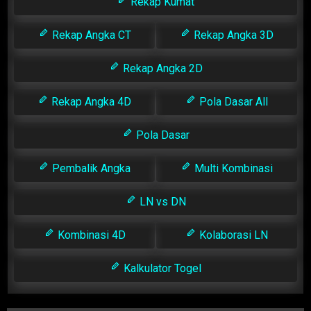
Rekap Kumat
Rekap Angka CT
Rekap Angka 3D
Rekap Angka 2D
Rekap Angka 4D
Pola Dasar All
Pola Dasar
Pembalik Angka
Multi Kombinasi
LN vs DN
Kombinasi 4D
Kolaborasi LN
Kalkulator Togel