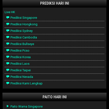
PREDIKSI HARI INI
Live HK
Prediksi Singapore
Prediksi Hongkong
Prediksi Sydney
Prediksi Cambodia
Prediksi Bullseye
Prediksi Pcso
Prediksi Korea
Prediksi Laos
Prediksi Taipei
Prediksi Nevada
Prediksi Kami Lengkap
PAITO HARI INI
Paito Warna Singapore