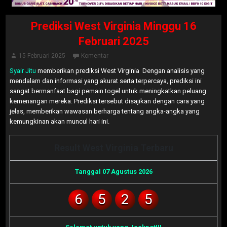
Prediksi West Virginia Minggu 16
Februari 2025
15 Februari 2025
Komentar
Syair Jitu
memberikan prediksi West Virginia Dengan analisis yang
mendalam dan informasi yang akurat serta terpercaya, prediksi ini
sangat bermanfaat bagi pemain togel untuk meningkatkan peluang
kemenangan mereka. Prediksi tersebut disajikan dengan cara yang
jelas, memberikan wawasan berharga tentang angka-angka yang
kemungkinan akan muncul hari ini.
Result West Virginia Terbaru
Tanggal 07 Agustus 2026
6
5
2
5