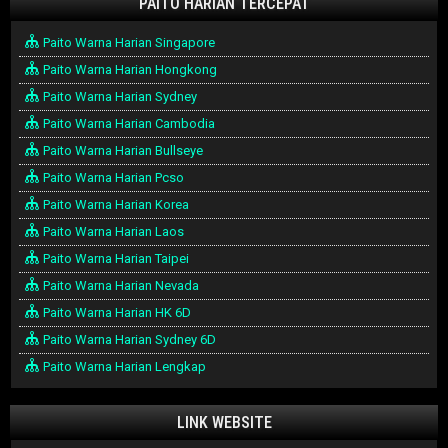
PAITO HARIAN TERCEPAT
Paito Warna Harian Singapore
Paito Warna Harian Hongkong
Paito Warna Harian Sydney
Paito Warna Harian Cambodia
Paito Warna Harian Bullseye
Paito Warna Harian Pcso
Paito Warna Harian Korea
Paito Warna Harian Laos
Paito Warna Harian Taipei
Paito Warna Harian Nevada
Paito Warna Harian HK 6D
Paito Warna Harian Sydney 6D
Paito Warna Harian Lengkap
LINK WEBSITE