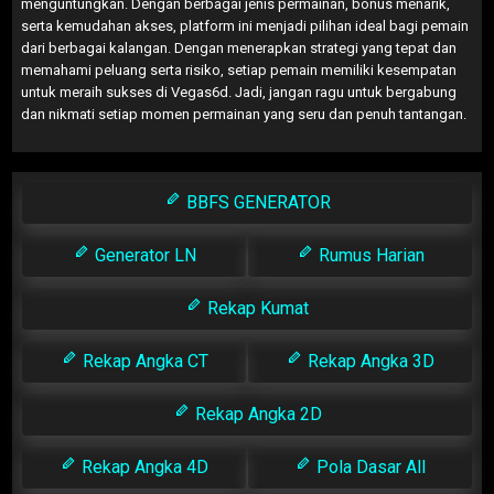
menguntungkan. Dengan berbagai jenis permainan, bonus menarik,
serta kemudahan akses, platform ini menjadi pilihan ideal bagi pemain
dari berbagai kalangan. Dengan menerapkan strategi yang tepat dan
memahami peluang serta risiko, setiap pemain memiliki kesempatan
untuk meraih sukses di Vegas6d. Jadi, jangan ragu untuk bergabung
dan nikmati setiap momen permainan yang seru dan penuh tantangan.
BBFS GENERATOR
Generator LN
Rumus Harian
Rekap Kumat
Rekap Angka CT
Rekap Angka 3D
Rekap Angka 2D
Rekap Angka 4D
Pola Dasar All