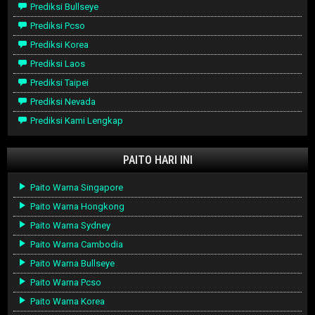
Prediksi Bullseye
Prediksi Pcso
Prediksi Korea
Prediksi Laos
Prediksi Taipei
Prediksi Nevada
Prediksi Kami Lengkap
PAITO HARI INI
Paito Warna Singapore
Paito Warna Hongkong
Paito Warna Sydney
Paito Warna Cambodia
Paito Warna Bullseye
Paito Warna Pcso
Paito Warna Korea