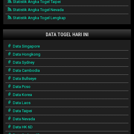
Statistik Angka Togel Taipei
Statistik Angka Togel Nevada
Statistik Angka Togel Lengkap
DATA TOGEL HARI INI
Data Singapore
Data Hongkong
Data Sydney
Data Cambodia
Data Bullseye
Data Pcso
Data Korea
Data Laos
Data Taipei
Data Nevada
Data HK 6D