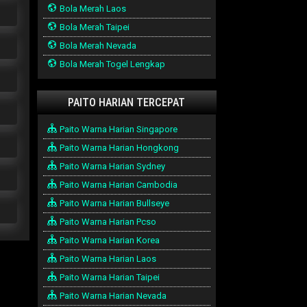
Bola Merah Laos
Bola Merah Taipei
Bola Merah Nevada
Bola Merah Togel Lengkap
PAITO HARIAN TERCEPAT
Paito Warna Harian Singapore
Paito Warna Harian Hongkong
Paito Warna Harian Sydney
Paito Warna Harian Cambodia
Paito Warna Harian Bullseye
Paito Warna Harian Pcso
Paito Warna Harian Korea
Paito Warna Harian Laos
Paito Warna Harian Taipei
Paito Warna Harian Nevada