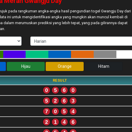
a Merah Gwangju Day
ujuk pada rangkuman angka-angka hasil pengundian togel Gwangju Day dari
ta ini untuk mengidentifikasi angka yang mungkin akan muncul kembali di
na dalam merumuskan prediksi yang lebih tepat, yang pada gilirannya dapat
an.
Hijau
Orange
Hitam
RESULT
0
5
6
0
5
2
6
3
7
0
5
4
2
1
4
6