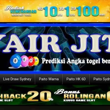
Live Draw Sydney
Paito Warna
Paito HK 6D
Paito Syd