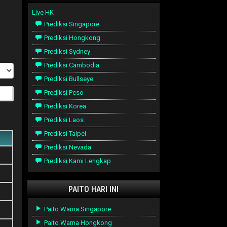
Live HK
Prediksi Singapore
Prediksi Hongkong
Prediksi Sydney
Prediksi Cambodia
Prediksi Bullseye
Prediksi Pcso
Prediksi Korea
Prediksi Laos
Prediksi Taipei
Prediksi Nevada
Prediksi Kami Lengkap
PAITO HARI INI
Paito Warna Singapore
Paito Warna Hongkong