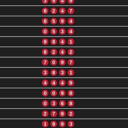
3
5
4
9
8
2
4
7
8
5
9
4
0
5
3
4
9
8
4
1
8
2
4
2
7
0
9
7
3
8
3
1
4
4
4
9
0
0
9
8
0
3
6
8
2
7
9
2
1
9
9
3