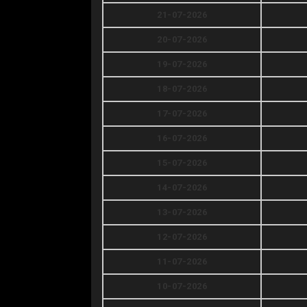
21-07-2026
20-07-2026
19-07-2026
18-07-2026
17-07-2026
16-07-2026
15-07-2026
14-07-2026
13-07-2026
12-07-2026
11-07-2026
10-07-2026