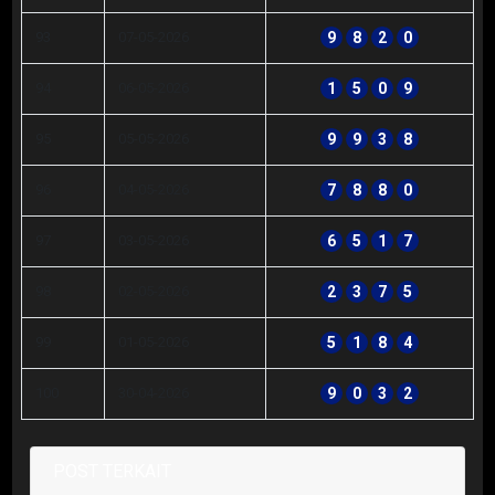
93
07-05-2026
9
8
2
0
94
06-05-2026
1
5
0
9
95
05-05-2026
9
9
3
8
96
04-05-2026
7
8
8
0
97
03-05-2026
6
5
1
7
98
02-05-2026
2
3
7
5
99
01-05-2026
5
1
8
4
100
30-04-2026
9
0
3
2
POST TERKAIT