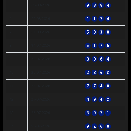
5
03-08-2026
9
8
8
4
6
02-08-2026
1
1
7
4
7
01-08-2026
5
0
3
0
8
31-07-2026
5
1
7
6
9
30-07-2026
0
0
6
4
10
29-07-2026
2
8
6
3
11
28-07-2026
7
7
4
0
12
27-07-2026
4
9
4
2
13
26-07-2026
3
0
7
1
14
25-07-2026
9
2
6
8