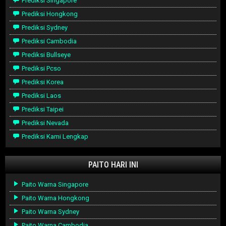
Prediksi Singapore
Prediksi Hongkong
Prediksi Sydney
Prediksi Cambodia
Prediksi Bullseye
Prediksi Pcso
Prediksi Korea
Prediksi Laos
Prediksi Taipei
Prediksi Nevada
Prediksi Kami Lengkap
PAITO HARI INI
Paito Warna Singapore
Paito Warna Hongkong
Paito Warna Sydney
Paito Warna Cambodia