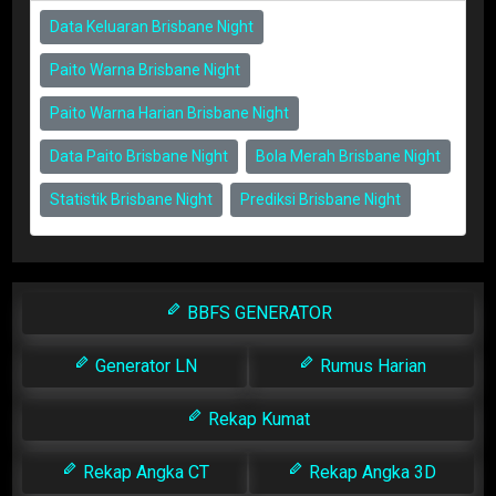
Data Keluaran Brisbane Night
Paito Warna Brisbane Night
Paito Warna Harian Brisbane Night
Data Paito Brisbane Night
Bola Merah Brisbane Night
Statistik Brisbane Night
Prediksi Brisbane Night
BBFS GENERATOR
Generator LN
Rumus Harian
Rekap Kumat
Rekap Angka CT
Rekap Angka 3D