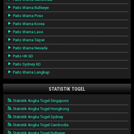
Paito Warna Bullseye
Paito Warna Pcso
Paito Warna Korea
Paito Warna Laos
Paito Warna Taipei
Paito Warna Nevada
Paito HK 6D
Paito Sydney 6D
Paito Warna Lengkap
STATISTIK TOGEL
Statistik Angka Togel Singapore
Statistik Angka Togel Hongkong
Statistik Angka Togel Sydney
Statistik Angka Togel Cambodia
Statistik Angka Togel Bullseye