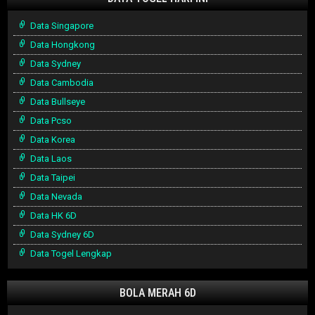
Data Singapore
Data Hongkong
Data Sydney
Data Cambodia
Data Bullseye
Data Pcso
Data Korea
Data Laos
Data Taipei
Data Nevada
Data HK 6D
Data Sydney 6D
Data Togel Lengkap
BOLA MERAH 6D