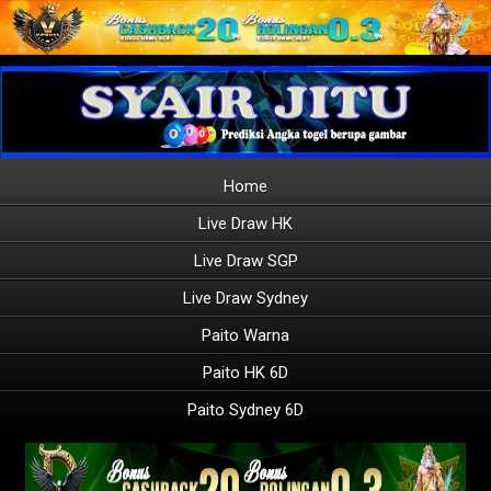
Home
Live Draw HK
Live Draw SGP
Live Draw Sydney
Paito Warna
Paito HK 6D
Paito Sydney 6D