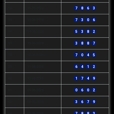
54
16-06-2026
7
8
6
3
55
15-06-2026
7
3
0
6
56
14-06-2026
5
3
8
2
57
13-06-2026
3
8
8
7
58
12-06-2026
7
0
4
5
59
11-06-2026
6
4
1
2
60
10-06-2026
1
7
4
9
61
09-06-2026
0
6
0
2
62
08-06-2026
3
6
7
9
63
07-06-2026
7
8
8
3