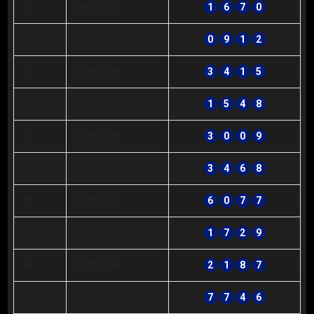
73
28-05-2026
1
6
7
0
74
27-05-2026
0
9
1
2
75
26-05-2026
3
4
1
5
76
25-05-2026
1
5
4
8
77
24-05-2026
3
0
0
9
78
23-05-2026
3
4
6
8
79
22-05-2026
6
0
7
7
80
21-05-2026
1
7
2
9
81
20-05-2026
2
1
8
7
82
19-05-2026
7
7
4
6