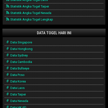
Statistik Angka Togel Taipei
Statistik Angka Togel Nevada
Statistik Angka Togel Lengkap
DATA TOGEL HARI INI
Data Singapore
Data Hongkong
Data Sydney
Data Cambodia
Data Bullseye
Data Pcso
Data Korea
Data Laos
Data Taipei
Data Nevada
Data HK 6D