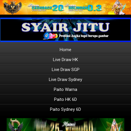
Home
Live Draw HK
Live Draw SGP
Live Draw Sydney
Paito Warna
Paito HK 6D
Paito Sydney 6D