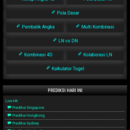
Pola Dasar
Pembalik Angka
Multi Kombinasi
LN vs DN
Kombinasi 4D
Kolaborasi LN
Kalkulator Togel
PREDIKSI HARI INI
Live HK
Prediksi Singapore
Prediksi Hongkong
Prediksi Sydney