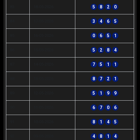
83
18-05-2026
5
8
2
0
84
17-05-2026
3
4
6
5
85
16-05-2026
0
6
5
1
86
15-05-2026
5
2
8
4
87
14-05-2026
7
5
1
1
88
13-05-2026
8
7
2
1
89
12-05-2026
5
1
9
9
90
11-05-2026
6
7
0
6
91
10-05-2026
8
1
4
5
92
09-05-2026
4
8
1
4