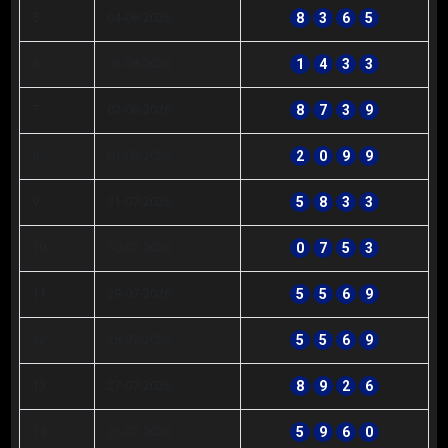
5
04-08-2026
8
3
6
5
6
03-08-2026
1
4
3
3
7
02-08-2026
8
7
3
9
8
01-08-2026
2
0
9
9
9
31-07-2026
5
8
3
3
10
30-07-2026
0
7
5
3
11
29-07-2026
5
5
6
9
12
28-07-2026
5
5
6
9
13
27-07-2026
8
9
2
6
14
26-07-2026
5
9
6
0