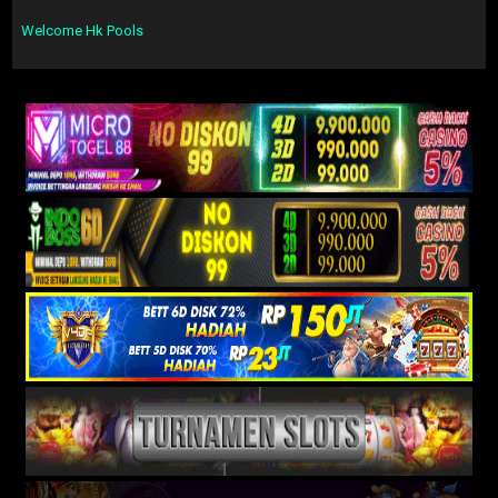
Welcome Hk Pools