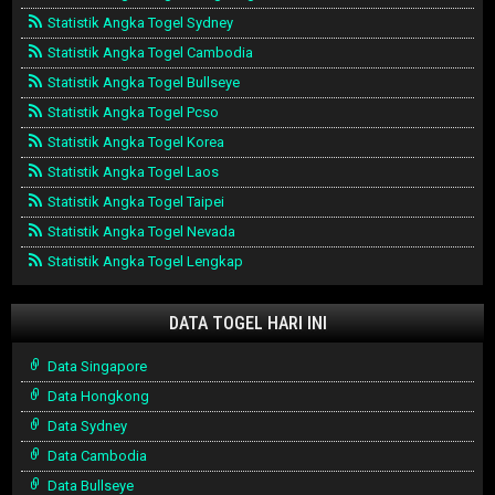
Statistik Angka Togel Sydney
Statistik Angka Togel Cambodia
Statistik Angka Togel Bullseye
Statistik Angka Togel Pcso
Statistik Angka Togel Korea
Statistik Angka Togel Laos
Statistik Angka Togel Taipei
Statistik Angka Togel Nevada
Statistik Angka Togel Lengkap
DATA TOGEL HARI INI
Data Singapore
Data Hongkong
Data Sydney
Data Cambodia
Data Bullseye