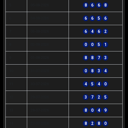
5
05-08-2026
8
6
6
8
6
04-08-2026
6
6
5
6
7
03-08-2026
6
4
6
2
8
02-08-2026
0
0
5
1
9
01-08-2026
8
8
7
3
10
31-07-2026
0
8
3
4
11
30-07-2026
4
5
4
0
12
29-07-2026
3
7
2
5
13
28-07-2026
8
0
4
9
14
27-07-2026
8
2
8
0