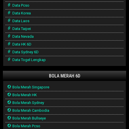
Data Pcso
Data Korea
Data Laos
Data Taipei
Data Nevada
Data HK 6D
Data Sydney 6D
Data Togel Lengkap
BOLA MERAH 6D
Bola Merah Singapore
Bola Merah HK
Bola Merah Sydney
Bola Merah Cambodia
Bola Merah Bullseye
Bola Merah Pcso