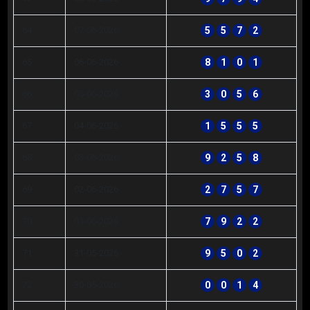
64
07-06-2026
5
5
7
2
65
06-06-2026
8
1
0
1
66
05-06-2026
3
0
5
6
67
04-06-2026
1
5
5
5
68
03-06-2026
9
2
5
8
69
02-06-2026
2
7
5
7
70
01-06-2026
7
9
2
2
71
31-05-2026
9
5
0
2
72
30-05-2026
0
0
1
4