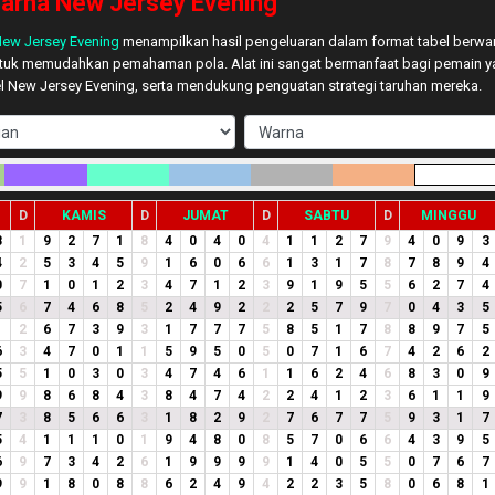
Warna New Jersey Evening
New Jersey Evening
menampilkan hasil pengeluaran dalam format tabel berwa
ntuk memudahkan pemahaman pola. Alat ini sangat bermanfaat bagi pemain 
l New Jersey Evening, serta mendukung penguatan strategi taruhan mereka.
D
KAMIS
D
JUMAT
D
SABTU
D
MINGGU
8
1
9
2
7
1
8
4
0
4
0
4
1
1
2
7
9
4
0
9
3
4
2
5
3
4
5
9
1
6
0
6
6
1
3
1
7
8
7
8
9
4
0
7
1
0
1
2
3
4
7
1
2
3
9
1
9
5
5
6
2
7
4
5
6
7
4
6
8
5
2
4
9
2
2
2
5
7
9
7
0
4
3
5
1
2
6
7
3
9
3
1
7
7
7
5
8
5
1
7
8
8
9
7
5
6
3
4
7
0
1
1
5
9
5
0
5
0
7
1
6
7
4
2
6
2
5
5
1
0
3
0
3
4
7
4
6
1
1
6
2
4
6
8
3
0
9
9
9
8
6
8
4
3
8
4
7
4
2
2
4
1
2
3
6
1
1
9
7
3
8
5
6
6
3
1
8
2
9
2
7
6
7
7
5
9
3
1
7
5
4
1
1
1
0
1
9
4
8
0
8
5
7
0
6
6
4
3
9
5
6
9
7
3
4
2
6
1
9
9
9
9
1
4
0
5
5
0
7
6
7
9
9
1
8
0
8
8
6
2
4
9
4
2
2
3
5
8
0
6
8
1