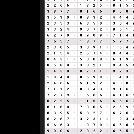
2
2
6
6
3
1
7
2
5
7
8
1
5
3
8
7
7
5
0
1
6
6
3
9
5
0
3
5
1
0
1
8
8
3
2
5
4
4
4
2
3
5
3
8
6
3
5
0
5
3
0
4
3
3
2
4
6
9
0
7
2
9
8
6
1
6
2
7
0
7
8
9
0
9
9
7
1
4
7
6
5
7
3
1
8
7
7
5
5
9
7
2
3
0
5
5
3
0
9
1
1
1
6
4
2
1
5
4
9
2
5
7
4
2
0
4
4
0
4
3
1
4
5
3
0
8
8
6
1
9
0
5
8
8
7
3
8
2
1
3
9
4
5
1
4
3
8
2
8
7
7
1
8
9
2
3
1
0
4
8
3
8
5
9
9
9
1
4
3
2
4
6
6
3
5
1
9
2
2
4
0
8
7
1
1
2
3
8
3
4
3
7
9
1
6
7
2
7
9
7
1
6
6
6
3
4
1
6
0
2
2
5
7
1
1
5
6
2
6
6
6
8
1
8
0
8
7
3
0
5
5
2
5
9
8
3
9
5
5
5
3
2
7
9
6
7
6
6
2
8
7
6
3
2
3
1
4
1
9
3
5
6
6
3
9
1
0
7
0
7
4
5
0
9
0
0
6
6
2
0
2
2
4
4
6
5