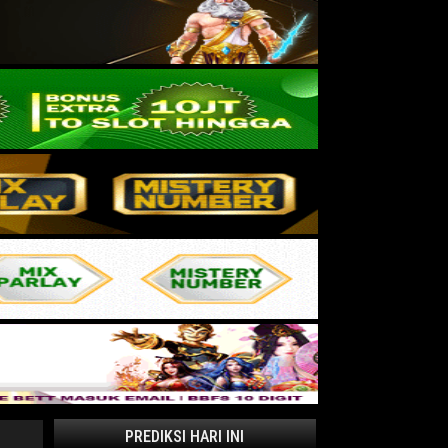
PREDIKSI HARI INI