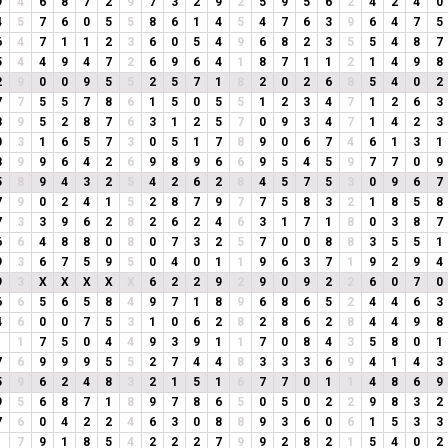
9
4
6
8
7
2
9
7
3
2
9
2
5
9
5
6
2
4
2
4
0
4
5
7
6
0
5
5
8
6
1
4
5
4
7
6
3
9
6
4
7
5
6
4
7
1
1
2
3
6
0
5
4
9
6
8
2
3
5
5
4
8
7
5
4
4
9
4
7
2
6
9
6
4
1
8
7
1
1
2
1
4
9
8
2
9
0
0
9
5
5
2
5
7
1
8
2
0
2
6
8
5
4
0
2
7
7
5
5
7
8
6
1
5
0
5
5
1
2
3
4
7
1
2
6
3
8
9
5
2
8
7
6
3
1
2
5
7
0
9
3
4
7
1
4
2
3
0
3
1
6
5
7
3
0
5
1
7
8
9
0
6
7
4
6
1
3
1
8
9
9
6
4
2
6
9
8
9
6
6
9
5
4
5
9
7
7
0
9
5
8
9
4
3
2
5
4
2
6
2
8
4
5
7
5
3
0
9
6
7
7
9
0
2
4
1
5
2
8
7
9
7
7
5
8
3
2
1
8
5
8
7
3
3
9
6
2
8
2
6
2
4
6
3
1
7
1
8
0
3
8
7
6
6
4
8
8
0
8
0
7
3
2
5
7
0
0
8
8
3
5
5
1
9
3
6
7
5
9
5
0
4
0
1
1
9
6
3
7
1
9
2
9
4
9
3
X
X
X
X
X
6
2
2
9
2
9
0
9
2
2
6
0
7
0
6
6
5
6
5
8
4
9
7
1
8
9
6
8
6
5
2
4
4
6
3
4
6
0
0
7
5
3
1
0
6
2
8
2
8
6
2
8
4
4
9
8
1
1
7
5
0
4
4
9
3
9
1
1
7
0
8
4
3
5
8
0
1
7
6
9
9
9
5
5
2
7
4
4
8
3
3
3
6
9
4
1
4
3
5
9
6
2
4
8
3
2
1
5
1
6
7
7
0
1
1
4
8
6
9
9
5
6
8
7
1
8
9
7
8
6
5
0
5
0
2
2
9
8
3
2
7
6
0
4
2
2
4
6
3
0
8
8
9
3
6
0
6
1
5
3
3
1
7
9
1
8
5
4
2
2
2
7
9
9
2
8
2
1
5
4
0
2