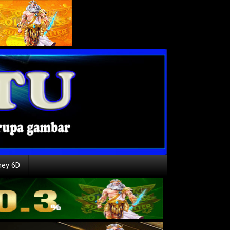
ney 6D