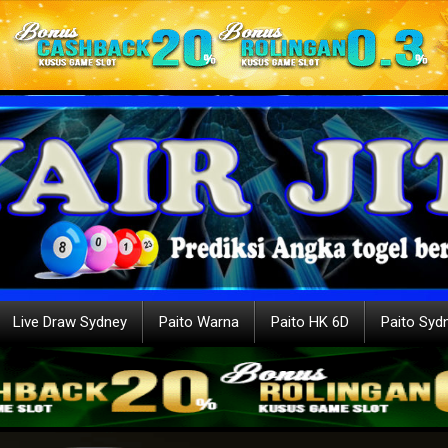
Live Draw Sydney
Paito Warna
Paito HK 6D
Paito Syd