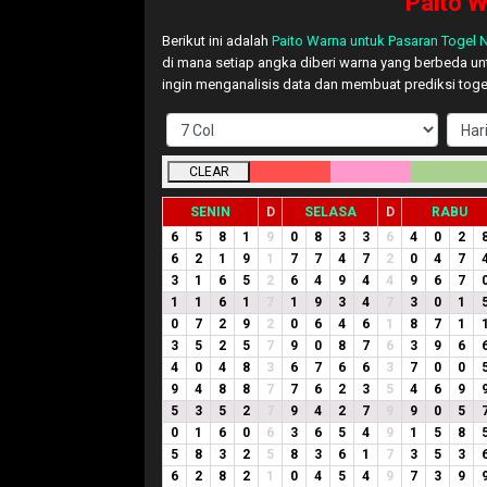
Paito 
Berikut ini adalah
Paito Warna untuk Pasaran Togel 
di mana setiap angka diberi warna yang berbeda u
ingin menganalisis data dan membuat prediksi toge
CLEAR
SENIN
D
SELASA
D
RABU
6
5
8
1
9
0
8
3
3
6
4
0
2
6
2
1
9
1
7
7
4
7
2
0
4
7
3
1
6
5
2
6
4
9
4
4
9
6
7
1
1
6
1
7
1
9
3
4
7
3
0
1
0
7
2
9
2
0
6
4
6
1
8
7
1
3
5
2
5
7
9
0
8
7
6
3
9
6
4
0
4
8
3
6
7
6
6
3
7
0
0
9
4
8
8
7
7
6
2
3
5
4
6
9
5
3
5
2
7
9
4
2
7
9
9
0
5
0
1
6
0
6
3
6
5
4
9
1
5
8
5
8
3
2
5
8
3
6
1
7
3
5
3
6
2
8
2
1
0
4
5
4
9
7
3
9