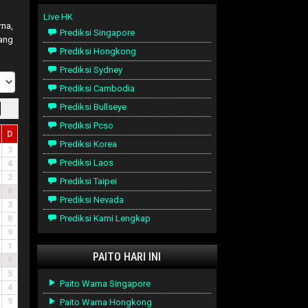
Live HK
rna,
Prediksi Singapore
yang
Prediksi Hongkong
Prediksi Sydney
Prediksi Cambodia
Prediksi Bullseye
Prediksi Pcso
D
Prediksi Korea
3
Prediksi Laos
4
2
Prediksi Taipei
8
Prediksi Nevada
3
Prediksi Kami Lengkap
8
9
1
PAITO HARI INI
8
5
Paito Warna Singapore
4
9
Paito Warna Hongkong