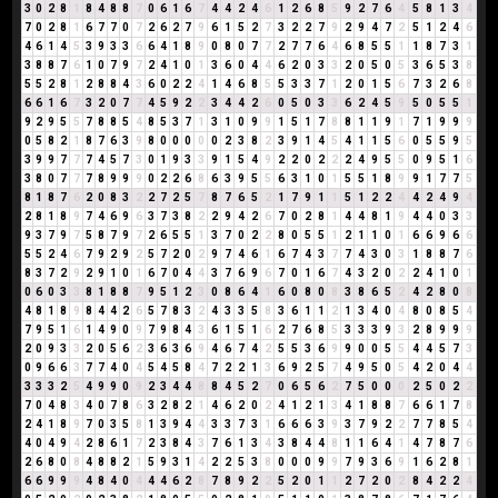
3
0
2
8
1
8
4
8
8
7
0
6
1
6
7
4
4
2
4
6
1
2
6
8
5
9
2
7
6
4
5
8
1
3
4
7
0
2
8
1
6
7
7
0
7
2
6
2
7
9
6
1
5
2
7
3
2
2
7
9
2
9
4
7
2
5
1
2
4
6
4
6
1
4
5
3
9
3
3
6
6
4
1
8
9
0
8
0
7
7
2
7
7
6
4
6
8
5
5
1
1
8
7
3
1
3
8
8
7
6
1
0
7
9
7
2
4
1
0
1
3
6
0
4
4
6
2
0
3
3
2
0
5
0
5
3
6
5
3
8
5
5
2
8
1
2
8
8
4
3
6
0
2
2
4
1
4
6
8
5
5
3
3
7
1
2
0
1
5
6
7
3
2
6
8
6
6
1
6
7
3
2
0
7
7
4
5
9
2
2
3
4
4
2
6
0
5
0
3
3
6
2
4
5
9
5
0
5
5
1
9
2
9
5
5
7
8
8
5
4
8
5
3
7
1
3
1
0
9
9
1
5
1
7
8
8
1
1
9
1
7
1
9
9
9
0
5
8
2
1
8
7
6
3
9
8
0
0
0
0
0
2
3
8
2
3
9
1
4
5
4
1
1
5
6
0
5
5
9
5
3
9
9
7
7
7
4
5
7
3
0
1
9
3
3
9
1
5
4
9
2
2
0
2
2
2
4
9
5
5
0
9
5
1
6
3
8
0
7
7
7
8
9
9
9
0
2
2
6
8
6
3
9
5
5
6
3
1
0
1
5
5
1
8
9
9
1
7
7
5
8
1
8
7
6
2
0
8
3
2
2
7
2
5
7
8
7
6
5
2
1
7
9
1
1
5
1
2
2
4
4
2
4
9
4
2
8
1
8
9
7
4
6
9
6
3
7
3
8
2
2
9
4
2
6
7
0
2
8
1
4
4
8
1
9
4
4
0
3
3
9
3
7
9
7
5
8
7
9
7
2
6
5
5
1
3
7
0
2
2
8
0
5
5
1
2
1
1
0
1
6
6
9
6
6
5
5
2
4
6
7
9
2
9
2
5
7
2
0
2
9
7
4
6
1
6
7
4
3
7
7
4
3
0
3
1
8
8
7
6
8
3
7
2
9
2
9
1
0
1
6
7
0
4
4
3
7
6
9
6
7
0
1
6
7
4
3
2
0
2
2
4
1
0
1
0
6
0
3
3
8
1
8
8
7
9
5
1
2
3
0
8
6
4
1
6
0
8
0
8
3
8
6
5
2
4
2
8
0
8
4
8
1
8
9
8
4
4
2
6
5
7
8
3
2
4
3
3
5
8
3
6
1
1
2
1
3
4
0
4
8
0
8
5
4
7
9
5
1
6
1
4
9
0
9
7
9
8
4
3
6
1
5
1
6
2
7
6
8
5
3
3
3
9
3
2
8
9
9
9
2
0
9
3
3
2
0
5
6
2
3
6
3
6
9
4
6
7
4
2
5
5
3
6
9
9
0
0
5
5
4
4
5
7
3
0
9
6
6
3
7
7
4
0
4
5
4
5
8
4
7
2
2
1
3
6
9
2
5
7
4
9
5
0
5
4
2
0
4
4
3
3
3
2
5
4
9
9
0
9
2
3
4
4
8
8
4
5
2
7
0
6
5
6
2
7
5
0
0
0
2
5
0
2
2
7
0
4
8
3
4
0
7
8
6
3
2
8
2
1
4
6
2
0
2
4
1
2
1
3
4
1
8
8
7
6
6
1
7
8
2
4
1
8
9
7
0
3
5
8
1
3
9
4
4
3
3
7
3
1
6
6
6
3
9
3
7
9
2
2
7
7
8
5
4
4
0
4
9
4
2
8
6
1
7
2
3
8
4
3
7
6
1
3
4
3
8
4
4
8
1
1
6
4
1
4
7
8
7
6
2
6
8
0
8
4
8
8
2
1
5
9
3
1
4
2
2
5
3
8
0
0
0
9
9
7
9
3
6
9
1
6
2
8
1
6
6
9
9
9
4
8
4
0
4
4
4
6
2
8
7
8
9
2
2
5
2
0
1
1
2
7
2
0
2
8
4
2
2
4