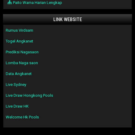
Paito Warna Harian Lengkap
LINK WEBSITE
Rumus Virdsam
Togel Angkanet
Prediksi Nagasaon
Lomba Naga saon
Data Angkanet
Live Sydney
Live Draw Hongkong Pools
Live Draw HK
Welcome Hk Pools