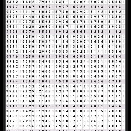
8
3
8
2
1
1
6
0
2
2
7
9
8
6
5
9
3
1
1
2
4
2
0
4
4
8
0
0
6
6
0
5
5
5
1
1
0
9
7
7
1
8
6
7
4
8
0
7
7
5
4
9
0
7
7
6
0
2
5
7
6
4
4
3
7
0
0
6
3
9
0
4
2
4
6
4
1
1
9
1
8
8
8
7
6
5
7
9
0
9
8
2
9
2
2
8
1
4
2
6
9
0
6
2
8
9
6
0
8
8
9
4
4
8
3
8
5
9
5
5
7
3
3
5
8
6
8
0
6
6
9
9
5
7
3
4
3
3
0
3
6
8
4
1
5
2
9
7
5
3
8
5
9
3
3
0
9
7
6
4
6
1
7
6
4
6
7
5
0
5
5
1
4
8
3
7
6
9
1
1
7
6
2
8
1
2
0
6
0
6
3
8
1
7
8
1
1
0
5
5
1
6
2
5
7
3
9
0
3
3
4
4
7
8
6
5
0
7
0
7
5
5
2
8
1
1
9
9
2
2
6
5
6
5
2
8
2
5
2
7
8
1
6
2
8
4
1
1
9
1
8
2
5
0
5
4
3
4
3
7
9
2
8
4
3
9
7
3
6
9
9
0
2
6
8
3
0
8
3
2
7
4
5
8
4
0
5
0
6
6
5
8
3
4
7
5
1
9
4
4
3
2
0
7
7
9
6
9
6
6
8
9
9
0
9
7
2
9
1
1
5
0
5
0
5
5
7
1
7
8
1
9
1
5
6
3
8
8
5
4
0
1
9
4
4
5
1
6
8
5
7
1
4
2
6
3
9
4
4
8
2
9
9
0
9
5
3
6
3
9
0
2
2
3
5
9
1
4
1
5
5
3
8
6
5
0
3
4
6
1
7
2
5
8
4
9
0
1
7
8
3
9
3
4
7
6
0
8
5
4
0
1
8
8
7
6
4
8
4
3
8
9
8
2
1
4
0
9
8
8
5
4
9
5
5
1
3
8
6
5
0
9
2
4
6
7
5
3
1
4
5
8
4
6
1
9
0
9
2
2
4
7
5
7
3
0
1
8
2
1
0
0
6
2
8
2
9
7
9
7
2
6
3
5
8
8
7
7
1
8
1
1
0
4
4
3
3
5
4
9
3
6
6
0
6
8
9
6
6
3
7
4
3
3
6
7
0
8
3
2
7
7
9
0
9
8
3
2
7
9
5
7
8
0
8
1
4
8
2
1
6
9
1
5
6
0
3
4
8
3
0
4
6
0
6
2
0
6
7
4
9
9
7
4
2
9
5
0
4
4
5
0
0
5
5
4
5
3
8
2
6
3
9
9
9
8
6
0
6
6
6
7
9
8
8
0
1
1
3
4
3
8
3
2
5
3
4
2
6
8
1
6
3
5
8
4
7
1
2
3
4
2
5
0
5
4
5
1
4
5
3
5
2
8
1
2
9
2
5
7
2
1
6
5
2
9
2
8
7
6
8
2
0
8
8
8
9
7
7
5
3
0
1
3
4
0
4
8
8
7
4
0
0
3
3
7
7
4
8
3
6
1
1
5
6
1
5
8
6
5
0
5
8
0
8
4
1
9
1
1
8
7
1
0
1
4
3
6
8
5
9
1
4
3
7
3
7
5
6
2
5
4
0
2
2
2
2
8
3
2
3
8
2
9
2
5
9
1
9
1
4
9
2
2
4
8
4
9
6
6
3
1
1
8
9
4
3
8
2
1
4
0
8
1
9
9
4
5
6
2
3
2
0
2
2
9
4
2
6
8
1
2
9
0
9
3
0
6
4
1
0
5
8
9
8
1
7
5
5
1
2
8
0
8
8
9
4
5
9
5
5
2
9
2
2
1
6
8
4
3
2
7
1
5
6
4
0
5
8
4
8
7
8
1
9
0
8
1
6
7
4
1
7
5
3
7
2
3
7
1
9
9
4
5
9
1
5
8
8
7
7
9
1
5
6
2
6
5
7
3
5
1
1
6
7
4
5
3
5
8
8
7
5
6
2
1
6
3
4
7
2
9
8
6
5
4
8
1
8
9
6
2
9
3
3
4
0
1
7
8