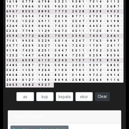
1
6
1
8
9
0
7
7
8
6
6
7
9
8
8
5
3
2
1
3
9
3
8
1
9
7
3
1
4
5
0
1
1
2
3
7
3
1
7
8
5
8
6
6
3
5
1
6
5
2
9
6
3
3
6
4
2
4
1
5
5
0
9
2
2
3
6
8
7
6
6
9
6
7
4
8
3
5
3
8
8
8
9
5
5
7
7
7
3
1
2
0
2
8
1
2
8
3
8
2
4
9
3
3
6
5
0
2
1
3
3
6
9
4
4
7
4
7
8
6
2
0
3
6
9
8
7
7
1
8
0
7
0
3
3
1
9
7
8
6
7
7
0
2
2
1
5
2
2
4
6
9
1
1
2
0
0
1
9
1
2
5
4
7
2
9
0
9
4
4
6
1
9
8
8
4
2
6
9
6
5
5
3
9
3
0
6
9
6
6
7
4
3
3
6
5
2
3
8
2
4
4
5
3
8
4
9
0
9
9
5
3
3
0
3
7
7
9
8
8
1
1
2
9
2
0
6
7
3
1
4
5
1
1
2
7
7
2
5
7
8
1
1
6
7
2
5
9
4
4
9
7
7
2
9
6
6
2
5
7
7
5
9
9
9
3
3
9
6
6
7
4
3
4
7
2
4
6
1
7
7
1
0
1
1
9
9
3
0
3
5
2
2
9
2
0
0
1
4
5
4
2
4
7
2
7
7
6
3
9
0
8
9
7
7
3
0
7
7
5
4
3
0
9
9
3
0
2
7
9
1
6
9
6
6
7
2
4
2
6
1
7
0
9
9
2
4
1
7
8
9
1
9
8
8
7
4
3
3
6
8
2
5
1
6
3
4
4
7
2
5
0
1
1
2
4
7
0
2
2
3
3
6
0
6
1
2
5
2
7
1
4
4
7
2
6
4
3
8
2
5
0
8
4
3
7
2
5
5
1
0
2
5
8
4
8
0
3
6
9
1
5
3
3
6
6
5
3
8
2
6
1
1
3
4
8
2
4
3
7
9
7
3
7
1
7
0
7
3
1
8
7
4
8
3
3
4
8
5
4
3
0
8
7
6
2
7
2
6
8
5
0
9
6
6
2
0
3
3
6
9
2
9
7
7
6
8
5
5
1
5
6
2
4
6
1
1
5
0
5
9
2
6
4
1
3
1
0
0
0
8
7
4
1
5
3
5
1
2
3
4
4
8
0
8
9
8
5
8
4
0
9
5
2
7
1
0
4
0
4
8
5
3
9
3
3
1
9
4
4
9
7
3
2
5
4
9
1
4
5
2
5
0
8
8
0
1
2
7
9
1
1
8
0
8
8
0
9
4
4
2
5
8
5
4
2
3
6
4
1
9
1
1
6
7
2
6
5
3
8
4
3
8
2
1
9
3
2
7
9
Clear
POST TERKAIT