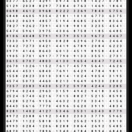
0
3
7
7
5
6
5
2
7
9
4
2
9
1
1
0
9
7
4
2
6
0
1
8
9
1
4
2
7
9
0
7
8
1
9
5
1
2
9
2
2
0
3
8
2
8
2
9
7
7
7
3
8
4
3
0
7
6
3
9
1
4
6
9
6
1
8
6
4
1
0
6
9
8
8
4
6
1
2
3
0
9
6
8
5
8
2
2
2
4
3
2
6
9
6
7
8
4
0
4
5
7
5
6
2
5
8
4
8
3
4
6
0
5
5
9
3
5
4
9
2
1
8
1
9
1
0
1
0
1
6
7
7
3
1
6
3
7
5
3
3
6
0
2
2
0
6
3
9
3
4
8
5
7
3
5
1
9
4
4
8
6
8
5
4
2
6
0
9
9
8
3
6
4
1
7
8
2
7
9
9
2
6
2
8
7
3
9
1
1
4
3
1
8
9
9
8
1
0
1
3
2
3
5
8
4
5
4
1
5
5
4
7
4
2
5
9
6
1
7
3
9
7
5
3
4
3
0
6
6
8
7
5
8
4
1
1
8
5
4
6
4
8
5
4
8
1
0
6
6
4
0
4
8
3
5
7
9
1
1
9
3
7
9
7
3
5
1
3
4
9
6
7
2
9
4
4
6
7
4
7
3
3
3
6
5
9
7
1
8
6
9
5
0
5
0
8
2
8
1
6
2
9
6
6
2
7
0
6
6
2
4
6
4
1
1
0
4
2
6
7
2
7
3
1
0
4
2
1
3
4
4
1
9
1
6
7
8
9
8
2
0
8
4
3
6
2
2
3
5
3
9
7
9
7
4
1
4
6
1
8
6
4
3
7
6
0
1
3
4
4
5
1
9
1
8
9
5
8
4
4
0
4
7
2
1
9
0
5
5
3
7
0
1
1
6
9
1
7
8
7
7
9
0
9
9
1
3
3
6
3
5
5
1
6
2
7
3
1
4
3
6
1
5
6
0
7
0
7
7
4
8
0
3
3
4
1
3
0
3
9
6
5
4
9
4
0
4
7
2
7
2
4
5
9
2
6
7
0
7
1
3
2
6
8
1
1
5
2
7
7
6
1
7
8
4
5
7
9
7
5
6
4
1
5
4
6
2
6
8
6
5
4
4
8
4
5
3
1
4
6
8
4
0
4
7
6
9
1
1
6
4
2
9
2
4
7
8
4
3
9
8
1
1
2
1
5
5
8
4
2
8
2
3
5
3
0
1
0
1
3
8
1
4
5
1
0
2
4
6
9
0
5
4
9
3
1
9
5
5
4
5
7
4
2
5
0
7
3
1
4
4
6
0
6
8
2
1
3
4
9
6
4
9
4
6
9
3
0
3
2
8
0
2
2
7
3
5
7
3
2
3
8
3
2
9
4
3
0
3
5
2
7
2
9
5
9
7
8
6
4
2
4
4
8
3
2
8
5
4
6
7
9
4
4
0
2
4
0
4
2
9
6
3
9
3
1
5
9
5
4
9
4
2
6
9
4
1
8
9
3
4
5
0
5
2
5
2
4
6
5
7
4
0
4
6
2
1
6
7
7
0
1
5
6
8
8
2
7
9
5
2
1
5
6
8
5
9
8
8
1
4
2
8
1
5
2
7
6
4
9
1
5
6
2
4
6
3
2
5
3
2
7
0
7
3
3
4
1
5
4
1
5
6
2
8
4
4
3
7
5
6
1
6
7
7
7
7
0
7
4
0
9
6
6
5
6
2
0
2
3
9
1
9
1
4
8
3
4
7
8
2
8
1
9
1
4
0
2
2
4
1
2
7
9
5
3
4
6
1
3
5
3
1
4
6
3
4
3
7
8
7
7
9
7
8
9
7
2
9
2
3
8
8
7
6
1
9
2
2
3
4
8
3
2
2
3
0
3
3
3
7
7
9
7
5
9
6
5
2
6
4
7
9
7
1
1
2
2
4
5
8
1
8
9
5
3
1
9
1
2
5
6
2
8
9
5
3
1
4
3
9
1
0
1
8
9
9
3
3
0
2
8
4
3
1
2
0
6
6
8
2
8
8
7
3
8
6
4
1
2
6
9
2
2
5
4
8
5
4
6
8
2
0
2
9
1
5
1
6
2
8
9
6
6
1
3
4
0
4
4
7
8
4
3
8
9
9
4
4
6
8
4
8
3