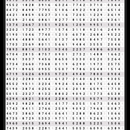
9
5
7
3
1
3
3
7
6
4
6
0
3
0
3
6
5
1
1
2
4
7
1
8
9
0
7
6
2
8
1
0
9
9
9
9
5
5
2
7
1
8
2
8
1
3
9
1
6
7
6
3
2
4
6
7
7
4
2
6
3
7
1
0
1
0
3
6
4
1
0
4
7
2
9
8
4
9
8
8
7
7
9
5
5
5
1
0
6
6
4
9
2
2
4
9
8
2
0
2
6
5
1
4
5
4
4
2
1
3
8
8
5
9
5
5
5
2
7
9
3
1
1
6
7
7
2
0
5
5
1
2
2
9
2
3
6
1
9
1
0
5
0
9
9
2
1
4
6
1
0
8
6
1
7
8
2
7
7
5
8
1
5
8
4
2
0
5
6
2
8
3
6
1
7
1
3
7
4
2
2
6
6
7
4
3
1
5
1
6
9
2
5
6
2
1
2
0
9
9
9
9
5
1
6
1
0
1
4
5
3
2
0
2
2
1
7
2
3
5
8
9
7
7
5
1
5
7
4
2
3
1
1
8
9
9
2
1
6
7
2
4
9
9
9
5
1
9
0
9
1
0
4
6
1
7
7
4
0
4
1
2
1
0
1
6
0
7
8
6
2
6
8
4
3
9
5
2
2
4
5
4
9
4
4
4
8
8
9
8
5
6
4
1
5
0
1
3
7
1
6
9
8
5
4
8
4
9
7
7
7
5
5
8
4
1
7
0
3
3
2
5
6
9
6
8
0
1
1
2
5
6
6
1
7
9
4
8
4
3
3
5
5
5
1
2
0
4
6
1
7
8
9
3
3
8
8
1
4
5
3
1
0
3
3
9
3
4
0
4
2
2
3
7
1
4
9
8
6
5
6
3
9
0
9
6
7
0
4
4
2
8
1
5
6
8
7
5
7
3
0
9
0
1
1
2
7
3
2
5
1
4
8
8
7
1
6
6
2
8
9
9
6
1
7
3
0
3
7
1
9
4
5
6
2
8
6
5
0
5
5
3
3
0
3
0
5
2
0
2
3
2
6
4
1
3
7
3
4
7
2
6
6
0
6
7
3
6
8
5
0
1
1
9
1
6
2
9
0
9
1
9
7
3
1
2
5
7
5
3
4
9
7
1
8
8
9
6
5
2
0
9
5
5
1
5
5
0
7
7
9
7
8
6
5
3
5
4
8
3
1
5
1
4
5
6
7
1
9
1
5
6
2
6
8
6
9
3
5
8
9
7
2
9
2
4
9
4
8
3
7
8
0
0
0
0
9
0
4
4
4
5
2
2
4
2
2
8
0
8
0
1
4
4
8
6
1
2
7
9
2
1
4
0
4
6
2
9
0
9
9
3
0
5
5
8
5
5
2
7
9
5
1
1
2
3
2
3
4
7
9
9
2
4
6
5
6
6
0
6
8
1
7
5
3
6
4
5
8
4
5
1
9
0
9
3
8
7
4
2
0
2
5
6
2
2
4
1
4
5
2
0
1
8
9
6
5
9
9
9
1
7
1
0
1
5
0
1
5
6
2
3
2
7
9
8
1
3
2
5
8
8
0
2
2
9
0
9
2
2
1
7
7
3
1
6
5
3
8
2
6
2
9
4
4
6
8
2
1
3
3
0
4
4
8
2
2
8
4
3
1
0
1
5
6
9
5
7
9
7
7
0
8
0
8
2
0
9
2
2
9
8
2
8
1
8
5
2
4
6
4
1
7
7
5
6
3
5
5
1
1
6
7
3
1
5
4
6
3
9
1
7
4
3
7
8
4
1
1
2
2
7
6
6
3
2
5
0
9
9
9
0
9
2
2
7
9
6
8
5
5
0
8
7
6
4
6
7
3
1
3
8
6
3
9
8
7
4
4
8
0
6
4
1
5
3
2
8
8
7
8
6
2
3
5
1
0
6
6
3
8
7
3
5
8
8
7
2
9
2
5
3
5
3
8
9
7
1
1
2
5
1
8
1
9
9
2
6
8
5
1
6
9
3
3
3
9
6
0
6
6
6
1
5
6
3
6
9
4
4
9
9
4
1
5
0
2
8
8
7
5
2
2
5
7
1
5
0
6
6
7
4
3
9
3
2
0
5
8
4
2
2
8
1
9
2
4
4
1
5
5
0
5
3
8
6
0
9
0
9
6
3
8
9
8