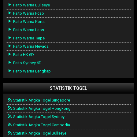
Paito Warna Bullseye
Paito Warna Pcso
Paito Warna Korea
Paito Warna Laos
Paito Warna Taipei
Paito Warna Nevada
Paito HK 6D
Paito Sydney 6D
Paito Warna Lengkap
STATISTIK TOGEL
Statistik Angka Togel Singapore
Statistik Angka Togel Hongkong
Statistik Angka Togel Sydney
Statistik Angka Togel Cambodia
Statistik Angka Togel Bullseye