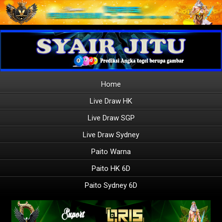
Home
Live Draw HK
Live Draw SGP
Live Draw Sydney
Paito Warna
Paito HK 6D
Paito Sydney 6D