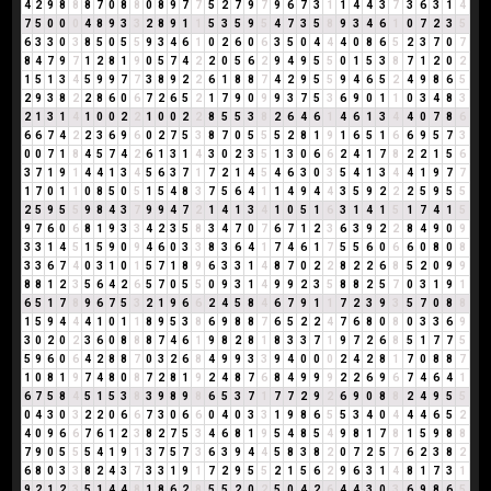
4
2
9
8
8
8
7
0
8
8
0
8
9
7
7
5
2
7
9
7
9
6
7
3
1
1
4
4
3
7
3
6
3
1
4
7
5
0
0
0
4
8
9
3
3
2
8
9
1
1
5
3
5
9
5
4
7
3
5
8
9
3
4
6
1
0
7
2
3
5
6
3
3
0
3
8
5
0
5
5
9
3
4
6
1
0
2
6
0
6
3
5
0
4
4
4
0
8
6
5
2
3
7
0
7
8
4
7
9
7
1
2
8
1
9
0
5
7
4
2
2
0
5
6
2
9
4
9
5
5
0
1
5
3
8
7
1
2
0
2
1
5
1
3
4
5
9
9
7
7
3
8
9
2
2
6
1
8
8
7
4
2
9
5
5
9
4
6
5
2
4
9
8
6
5
2
9
3
8
2
2
8
6
0
6
7
2
6
5
2
1
7
9
0
9
9
3
7
5
3
6
9
0
1
1
0
3
4
8
3
2
1
3
1
4
1
0
0
2
2
1
0
0
2
2
8
5
5
3
8
2
6
4
6
1
4
6
1
3
4
4
0
7
8
6
6
6
7
4
2
2
3
6
9
6
0
2
7
5
3
8
7
0
5
5
5
2
8
1
9
1
6
5
1
6
6
9
5
7
3
0
0
7
1
8
4
5
7
4
2
6
1
3
1
4
3
0
2
3
5
1
3
0
6
6
2
4
1
7
8
2
2
1
5
6
3
7
1
9
1
4
4
1
3
4
5
6
3
7
1
7
2
1
4
5
4
6
3
0
3
5
4
1
3
4
4
1
9
7
7
1
7
0
1
1
0
8
5
0
5
1
5
4
8
3
7
5
6
4
1
1
4
9
4
4
3
5
9
2
2
2
5
9
5
5
2
5
9
5
5
9
8
4
3
7
9
9
4
7
2
1
4
1
3
4
1
0
5
1
6
3
1
4
1
5
1
7
4
1
5
9
7
6
0
6
8
1
9
3
3
4
2
3
5
8
3
4
7
0
7
6
7
1
2
3
6
3
9
2
2
8
4
9
0
9
3
3
1
4
5
1
5
9
0
9
4
6
0
3
3
8
3
6
4
1
7
4
6
1
7
5
5
6
0
6
6
0
8
0
8
3
3
6
7
4
0
3
1
0
1
5
7
1
8
9
6
3
3
1
4
8
7
0
2
2
8
2
2
6
8
5
2
0
9
9
8
8
1
2
3
5
6
4
2
6
5
7
0
5
5
0
9
3
1
4
9
9
2
3
5
8
8
2
5
7
0
3
1
9
1
6
5
1
7
8
9
6
7
5
3
2
1
9
6
6
2
4
5
8
4
6
7
9
1
1
7
2
3
9
3
5
7
0
8
8
1
5
9
4
4
4
1
0
1
1
8
9
5
3
8
6
9
8
8
7
6
5
2
2
4
7
6
8
0
8
0
3
3
6
9
3
0
2
0
2
3
6
0
8
8
8
7
4
6
1
9
8
2
8
1
8
3
3
7
1
9
7
2
6
8
5
1
7
7
5
5
9
6
0
6
4
2
8
8
7
0
3
2
6
8
4
9
9
3
3
9
4
0
0
0
2
4
2
8
1
7
0
8
8
7
1
0
8
1
9
7
4
8
0
8
7
2
8
1
9
2
4
8
7
6
8
4
9
9
9
2
2
6
9
6
7
4
6
4
1
6
7
5
8
4
5
1
5
3
8
3
9
8
9
8
6
5
3
7
1
7
7
2
9
2
6
9
0
8
8
2
4
9
5
5
0
4
3
0
3
2
2
0
6
6
7
3
0
6
6
0
4
0
3
3
1
9
8
6
5
5
3
4
0
4
4
4
6
5
2
4
0
9
6
6
7
6
1
2
3
8
2
7
5
3
4
6
8
1
9
5
4
8
5
4
9
8
1
7
8
1
5
9
8
8
7
9
0
5
5
5
4
1
9
1
3
7
5
7
3
6
3
9
4
4
5
8
3
8
2
0
7
2
5
7
6
2
3
8
2
6
8
0
3
3
8
2
4
3
7
3
3
1
9
1
7
2
9
5
5
2
1
5
6
2
9
6
3
1
4
8
1
7
3
1
9
2
1
2
3
5
1
4
4
8
1
8
6
2
8
5
5
2
0
2
5
0
4
2
6
4
4
3
0
3
6
9
8
6
5