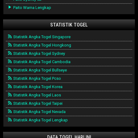
Paito Warna Lengkap
STATISTIK TOGEL
Statistik Angka Togel Singapore
Statistik Angka Togel Hongkong
Statistik Angka Togel Sydney
Statistik Angka Togel Cambodia
Statistik Angka Togel Bullseye
Statistik Angka Togel Pcso
Statistik Angka Togel Korea
Statistik Angka Togel Laos
Statistik Angka Togel Taipei
Statistik Angka Togel Nevada
Statistik Angka Togel Lengkap
DATA TOGEL HARI INI