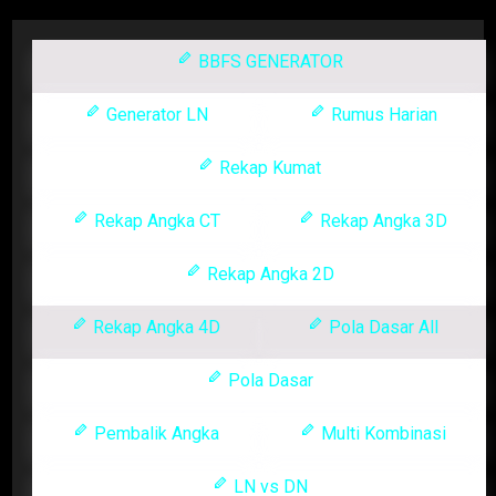
BBFS GENERATOR
Generator LN
Rumus Harian
Rekap Kumat
Rekap Angka CT
Rekap Angka 3D
Rekap Angka 2D
Rekap Angka 4D
Pola Dasar All
Pola Dasar
Pembalik Angka
Multi Kombinasi
LN vs DN