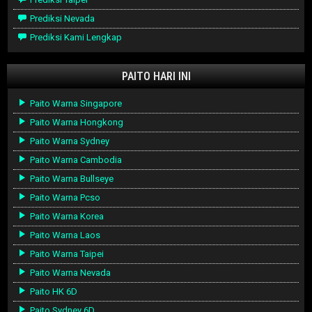
Prediksi Nevada
Prediksi Kami Lengkap
PAITO HARI INI
Paito Warna Singapore
Paito Warna Hongkong
Paito Warna Sydney
Paito Warna Cambodia
Paito Warna Bullseye
Paito Warna Pcso
Paito Warna Korea
Paito Warna Laos
Paito Warna Taipei
Paito Warna Nevada
Paito HK 6D
Paito Sydney 6D