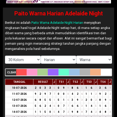
Paito Warna Harian Adelaide Night
Berikut ini adalah
Paito Warna Adelaide Night Harian
menyajikan
ringkasan hasil togel Adelaide Night setiap hari, di mana setiap angka
diberi warna yang berbeda untuk memudahkan identifikasi tren dan
pola keluaran secara cepat dan efisien. Alat ini sangat bermanfaat bagi
pemain yang ingin merancang strategi taruhan jangka panjang dengan
menganalisis pola hasil sebelumnya.
CLEAR
TANGGAL
RESULT
J
TS1
J
TS2
J
TS3
J
TS4
J
10-07-2026
2
0
3
3
6
0
9
9
8
6
5
1
6
7
3
6
9
11-07-2026
9
2
9
7
7
0
0
0
4
2
6
1
1
2
9
2
2
12-07-2026
6
8
5
5
1
5
1
6
3
9
3
2
0
2
8
9
8
13-07-2026
5
6
2
4
6
0
7
7
6
6
3
1
4
5
1
6
7
14-07-2026
1
1
5
0
5
4
7
2
9
8
8
7
4
2
4
8
3