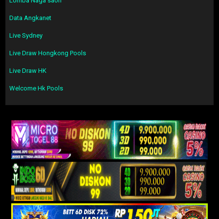
Lomba Naga saon
Data Angkanet
Live Sydney
Live Draw Hongkong Pools
Live Draw HK
Welcome Hk Pools