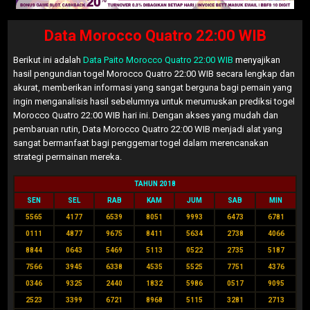
Data Morocco Quatro 22:00 WIB
Berikut ini adalah
Data Paito Morocco Quatro 22:00 WIB
menyajikan
hasil pengundian togel Morocco Quatro 22:00 WIB secara lengkap dan
akurat, memberikan informasi yang sangat berguna bagi pemain yang
ingin menganalisis hasil sebelumnya untuk merumuskan prediksi togel
Morocco Quatro 22:00 WIB hari ini. Dengan akses yang mudah dan
pembaruan rutin, Data Morocco Quatro 22:00 WIB menjadi alat yang
sangat bermanfaat bagi penggemar togel dalam merencanakan
strategi permainan mereka.
TAHUN 2018
SEN
SEL
RAB
KAM
JUM
SAB
MIN
5565
4177
6539
8051
9993
6473
6781
0111
4877
9675
8411
5634
2738
4066
8844
0643
5469
5113
0522
2735
5187
7566
3945
6338
4535
5525
7751
4376
0346
9325
2440
1832
5986
0517
9095
2523
3399
6721
8968
5115
3281
2713