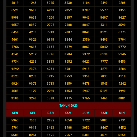
4819
1243
8045
3430
1104
2490
2208
6529
9689
4299
2352
3787
5577
1355
5909
0651
1200
5157
9043
5607
8627
9657
8057
2727
7488
8847
4311
3590
6458
4233
7743
7087
8849
8125
6775
4661
9026
6975
1144
2356
8495
3704
7766
9618
0187
8479
8060
5042
0772
4141
5232
0596
8784
2372
6138
5246
9734
4233
5833
9252
0620
7777
5450
9292
2376
4781
6781
6915
4279
4284
0123
0253
3245
3753
1359
7033
4118
0824
9075
5783
9159
9478
1545
4242
4683
1129
2260
1854
2947
5125
1990
3100
3248
3598
4175
9766
1460
0881
TAHUN 2020
SEN
SEL
RAB
KAM
JUM
SAB
MIN
5963
7503
2152
4658
1722
5885
2731
4701
9919
3463
5788
3050
8467
9452
5583
0261
3822
2257
6481
4679
5258