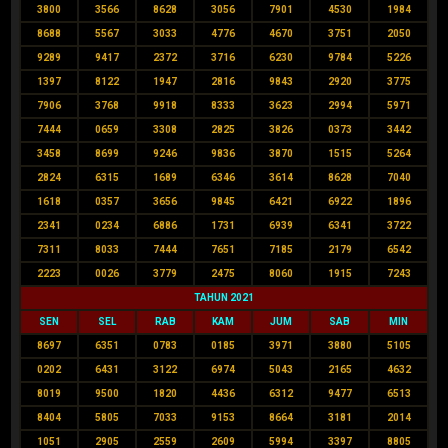
3800
3566
8628
3056
7901
4530
1984
8688
5567
3033
4776
4670
3751
2050
9289
9417
2372
3716
6230
9784
5226
1397
8122
1947
2816
9843
2920
3775
7906
3768
9918
8333
3623
2994
5971
7444
0659
3308
2825
3826
0373
3442
3458
8699
9246
9836
3870
1515
5264
2824
6315
1689
6346
3614
8628
7040
1618
0357
3656
9845
6421
6922
1896
2341
0234
6886
1731
6939
6341
3722
7311
8033
7444
7651
7185
2179
6542
2223
0026
3779
2475
8060
1915
7243
TAHUN 2021
SEN
SEL
RAB
KAM
JUM
SAB
MIN
8697
6351
0783
0185
3971
3880
5105
0202
6431
3122
6974
5043
2165
4632
8019
9500
1820
4436
6312
9477
6513
8404
5805
7033
9153
8664
3181
2014
1051
2905
2559
2609
5994
3397
8805