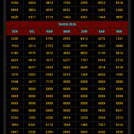
5246
6404
4832
1906
2490
8052
8618
8858
2856
4593
8555
2494
0455
3265
6625
9417
9119
1462
4261
1464
4895
TAHUN 2026
SEN
SEL
RAB
KAM
JUM
SAB
MIN
5425
6250
0795
0953
8412
6373
1221
7942
2312
5752
5423
6995
4627
XXXX
9185
9979
2673
4003
8833
3129
6816
6039
9874
7577
6277
7737
0992
0715
6504
8597
3934
6603
6649
2018
8318
1070
3353
3643
5010
1269
6036
1506
3948
4677
7170
XXXX
XXXX
XXXX
XXXX
XXXX
XXXX
XXXX
XXXX
XXXX
XXXX
XXXX
XXXX
XXXX
XXXX
XXXX
XXXX
XXXX
XXXX
XXXX
XXXX
XXXX
XXXX
XXXX
XXXX
XXXX
XXXX
XXXX
XXXX
XXXX
XXXX
5820
8031
5330
1555
6220
3816
2224
2964
3213
7896
0241
0176
7064
1485
7437
0516
5807
5326
5290
0835
3833
6443
9038