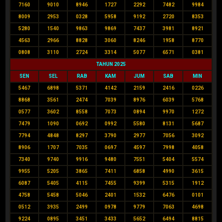
7160
9010
8946
1727
2292
7482
9984
8009
2953
0328
5958
9192
2720
8353
5280
1540
9863
9869
7437
3981
8921
4563
2966
8828
3060
8246
1958
8770
0808
3110
2724
3314
5077
6571
0381
TAHUN 2025
SEN
SEL
RAB
KAM
JUM
SAB
MIN
5467
6898
5371
4142
2159
2416
0226
8868
3561
2474
7039
8976
6039
5768
0577
3602
8558
7073
0894
9970
1272
7479
1090
0692
0992
5580
8131
5687
7794
4848
8297
3790
2977
7056
3092
8906
1707
7035
0697
4597
7998
4058
7340
9740
9916
9480
7551
5404
5574
9955
5205
3865
7411
6858
4990
3615
6087
5405
4115
7455
9399
5315
1912
4758
5458
5046
2401
1532
6476
0101
0512
3935
2499
0978
9779
7063
4698
9224
0895
3451
3433
5652
6494
8815