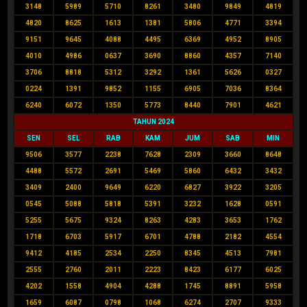
3148
5989
5710
8261
3480
9849
4819
4820
8625
1613
1381
5806
4771
3394
9151
9645
4088
4495
6369
4952
8905
4010
4986
0637
3690
8860
4357
7140
3706
8818
5312
3292
1361
5626
0327
0224
1391
9852
1155
6905
7036
8364
6240
6072
1350
5773
8440
7901
4621
TAHUN 2024
SEN
SEL
RAB
KAM
JUM
SAB
MIN
9506
3577
2238
7628
2309
3660
8648
4488
5572
2691
5469
5860
6432
3432
3409
2400
9649
6220
6827
3922
3205
0545
5088
5818
5391
3232
1628
0591
5255
5675
9324
8263
4283
3653
1762
1718
6703
5917
6701
4788
2182
4554
9412
4185
2534
2250
8345
4513
7981
2555
2760
2011
2223
8423
6177
6025
4202
1558
4904
4288
1745
8891
5958
1659
6087
0798
1068
6274
2707
9333