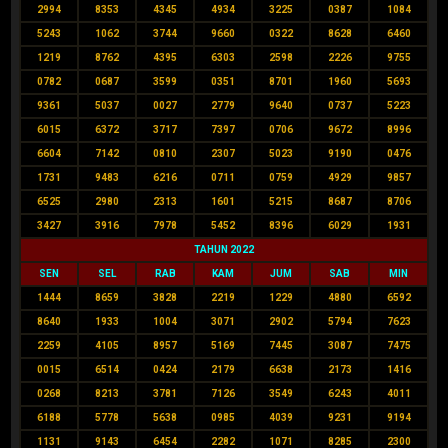
2994
8353
4345
4934
3225
0387
1084
5243
1062
3744
9660
0322
8628
6460
1219
8762
4395
6303
2598
2226
9755
0782
0687
3599
0351
8701
1960
5693
9361
5037
0027
2779
9640
0737
5223
6015
6372
3717
7397
0706
9672
8996
6604
7142
0810
2307
5023
9190
0476
1731
9483
6216
0711
0759
4929
9857
6525
2980
2313
1601
5215
8687
8706
3427
3916
7978
5452
8396
6029
1931
TAHUN 2022
SEN
SEL
RAB
KAM
JUM
SAB
MIN
1444
8659
3828
2219
1229
4880
6592
8640
1933
1004
3071
2902
5794
7623
2259
4105
8957
5169
7445
3087
7475
0015
6514
0424
2179
6638
2173
1416
0268
8213
3781
7126
3549
6243
4011
6188
5778
5638
0985
4039
9231
9194
1131
9143
6454
2282
1071
8285
2300