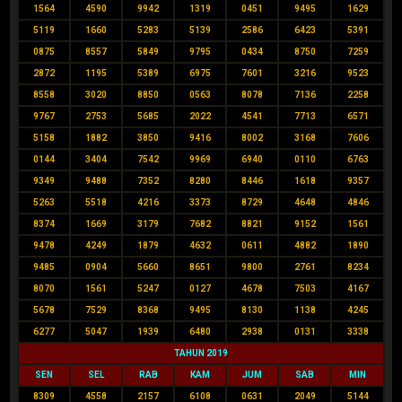
1564
4590
9942
1319
0451
9495
1629
5119
1660
5283
5139
2586
6423
5391
0875
8557
5849
9795
0434
8750
7259
2872
1195
5389
6975
7601
3216
9523
8558
3020
8850
0563
8078
7136
2258
9767
2753
5685
2022
4541
7713
6571
5158
1882
3850
9416
8002
3168
7606
0144
3404
7542
9969
6940
0110
6763
9349
9488
7352
8280
8446
1618
9357
5263
5518
4216
3373
8729
4648
4846
8374
1669
3179
7682
8821
9152
1561
9478
4249
1879
4632
0611
4882
1890
9485
0904
5660
8651
9800
2761
8234
8070
1561
5247
0127
4678
7503
4167
5678
7529
8368
9495
8130
1138
4245
6277
5047
1939
6480
2938
0131
3338
TAHUN 2019
SEN
SEL
RAB
KAM
JUM
SAB
MIN
8309
4558
2157
6108
0631
2049
5144