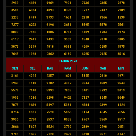
2939
4159
9969
7901
7936
2365
7678
3581
4084
4093
8373
5217
7437
2989
2235
9499
3733
1631
2818
9366
1239
7277
6273
6196
3631
8595
5578
7561
0000
7886
1006
8714
3409
1703
4974
6117
2441
9433
3533
1548
7870
6805
3875
0579
4818
0091
4209
0285
7575
7645
1968
2862
6180
6765
2925
8516
TAHUN 2023
SEN
SEL
RAB
KAM
JUM
SAB
MIN
3161
4044
4357
1606
5845
2910
4971
2949
1810
9702
3312
0543
1509
9533
5578
7140
5393
7805
3401
5232
3019
1903
1086
6298
9426
7127
8245
5649
7875
9659
5497
5381
4584
0399
1424
0754
8837
7520
5866
0174
4645
2656
3950
2730
2537
8055
9767
3569
8517
2866
5627
5524
3790
2389
2798
2051
9783
9652
2120
2479
9398
0571
3137