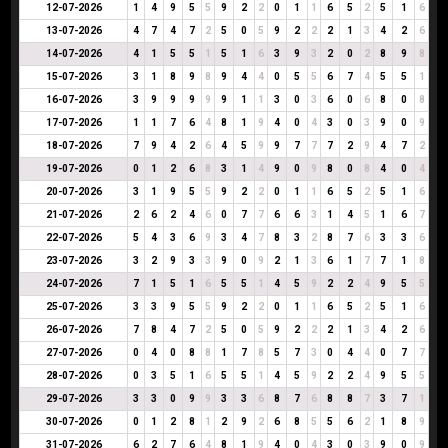
12-07-2026
1
4
9
5
5
9
2
2
0
1
1
6
5
2
5
1
6
13-07-2026
4
7
4
7
2
5
0
5
9
2
2
2
1
3
4
2
6
14-07-2026
4
1
5
5
1
5
1
6
3
9
3
2
0
2
8
9
8
15-07-2026
3
1
8
9
8
9
4
4
0
5
5
6
7
4
5
5
1
16-07-2026
3
9
9
9
9
9
1
1
3
0
3
6
0
6
8
0
8
17-07-2026
1
1
7
6
4
8
1
9
4
0
4
3
0
3
9
0
9
18-07-2026
7
9
4
2
6
4
5
9
9
7
7
7
2
9
4
7
2
19-07-2026
0
1
2
6
8
3
1
4
9
0
9
8
0
8
4
0
4
20-07-2026
3
1
9
5
5
9
2
2
0
1
1
6
5
2
5
1
6
21-07-2026
2
6
2
4
6
0
7
7
6
6
3
1
4
5
1
6
7
22-07-2026
5
4
3
6
9
3
4
7
8
3
2
8
7
6
3
3
6
23-07-2026
3
2
9
3
3
9
0
9
2
1
3
6
1
7
7
1
8
24-07-2026
7
1
5
1
6
5
5
1
4
5
9
2
2
4
9
5
5
25-07-2026
3
3
9
5
5
9
2
2
0
1
1
6
5
2
5
1
6
26-07-2026
7
8
4
7
2
5
0
5
9
2
2
2
1
3
4
2
6
27-07-2026
0
4
0
8
8
1
7
8
5
7
3
0
4
4
0
7
7
28-07-2026
0
3
5
1
6
5
5
1
4
5
9
2
2
4
9
5
5
29-07-2026
3
3
0
9
9
3
3
6
8
7
6
8
8
7
3
7
1
30-07-2026
0
1
2
8
1
2
9
2
6
8
5
5
6
2
1
8
9
31-07-2026
6
2
7
6
4
8
1
9
4
0
4
3
0
3
9
0
9