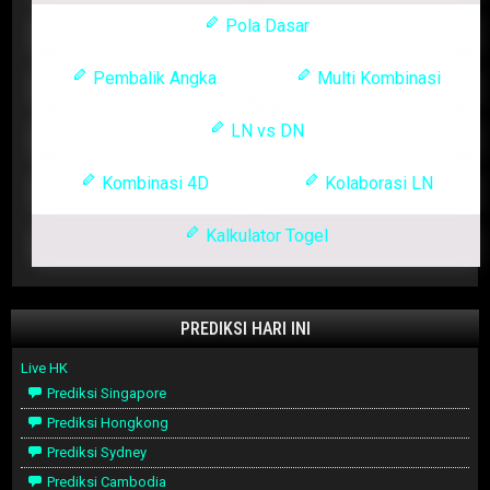
Pola Dasar
Pembalik Angka
Multi Kombinasi
LN vs DN
Kombinasi 4D
Kolaborasi LN
Kalkulator Togel
PREDIKSI HARI INI
Live HK
Prediksi Singapore
Prediksi Hongkong
Prediksi Sydney
Prediksi Cambodia