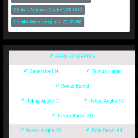
Statistik Morocco Quatro 22:00 WIB
Prediksi Morocco Quatro 22:00 WIB
BBFS GENERATOR
Generator LN
Rumus Harian
Rekap Kumat
Rekap Angka CT
Rekap Angka 3D
Rekap Angka 2D
Rekap Angka 4D
Pola Dasar All