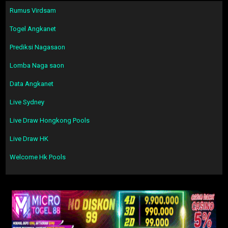
Rumus Virdsam
Togel Angkanet
Prediksi Nagasaon
Lomba Naga saon
Data Angkanet
Live Sydney
Live Draw Hongkong Pools
Live Draw HK
Welcome Hk Pools