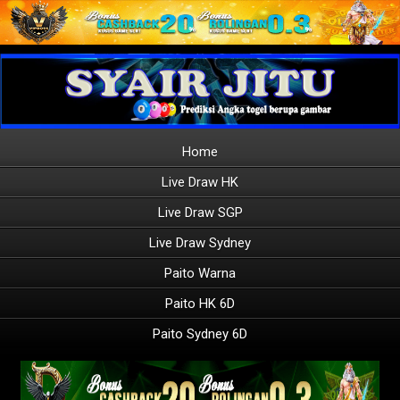
Home
Live Draw HK
Live Draw SGP
Live Draw Sydney
Paito Warna
Paito HK 6D
Paito Sydney 6D