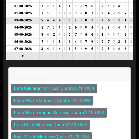
01-08-2026
7
3
1
4
5
1
3
4
9
6
6
0
8
8
4
6
1
02-08-2026
7
5
5
8
4
6
7
4
0
7
7
9
4
4
5
7
3
03-08-2026
5
4
4
4
8
3
9
3
8
1
9
8
6
5
3
1
4
04-08-2026
2
7
3
1
4
2
6
8
9
4
4
5
9
5
4
4
8
05-08-2026
8
4
2
4
6
0
7
7
6
6
3
1
4
5
1
6
7
06-08-2026
7
1
1
3
4
1
4
5
7
9
7
0
7
7
2
9
2
07-08-2026
3
4
1
4
5
1
3
4
9
6
6
0
8
8
4
6
1
x
POST TERKAIT
Data Keluaran Morocco Quatro 22:00 WIB
Paito Warna Morocco Quatro 22:00 WIB
Paito Warna Harian Morocco Quatro 22:00 WIB
Data Paito Morocco Quatro 22:00 WIB
Bola Merah Morocco Quatro 22:00 WIB