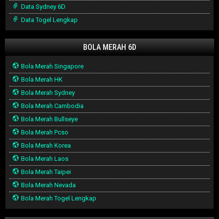
Data Sydney 6D
Data Togel Lengkap
BOLA MERAH 6D
Bola Merah Singapore
Bola Merah HK
Bola Merah Sydney
Bola Merah Cambodia
Bola Merah Bullseye
Bola Merah Pcso
Bola Merah Korea
Bola Merah Laos
Bola Merah Taipei
Bola Merah Nevada
Bola Merah Togel Lengkap